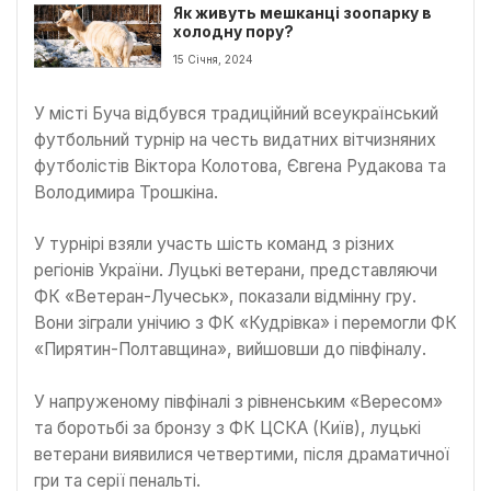
Як живуть мешканці зоопарку в
холодну пору?
15 Січня, 2024
У місті Буча відбувся традиційний всеукраїнський
футбольний турнір на честь видатних вітчизняних
футболістів Віктора Колотова, Євгена Рудакова та
Володимира Трошкіна.
У турнірі взяли участь шість команд з різних
регіонів України. Луцькі ветерани, представляючи
ФК «Ветеран-Лучеськ», показали відмінну гру.
Вони зіграли унічию з ФК «Кудрівка» і перемогли ФК
«Пирятин-Полтавщина», вийшовши до півфіналу.
У напруженому півфіналі з рівненським «Вересом»
та боротьбі за бронзу з ФК ЦСКА (Київ), луцькі
ветерани виявилися четвертими, після драматичної
гри та серії пенальті.