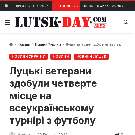
Skip
На землі святих і грішних: трилер у Луцьку
TRENDING
П’ятниця 7 Серпня 2026
23 Січня, 2024
20 
to
content
Новини
Новини України
Луцькі ветерани здобули четверте місце на всеукраїнському турнірі з футболу
НОВИНИ УКРАЇНИ
НОВИНИ
НОВИНИ ЛУЦЬК
Луцькі ветерани
здобули четверте
місце на
всеукраїнському
турнірі з футболу
0
Andriy
28 Грудня, 2023
—