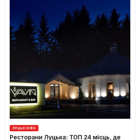
ЛУЦЬК ІНФО
Ресторани Луцька: ТОП 24 місць, де