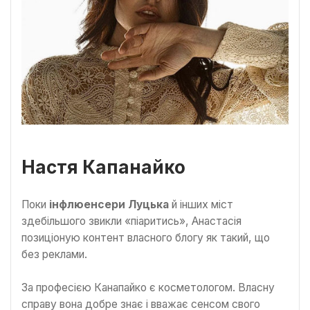
Настя Капанайко
Поки
інфлюенсери Луцька
й інших міст
здебільшого звикли «піаритись», Анастасія
позиціоную контент власного блогу як такий, що
без реклами.
За професією Канапайко є косметологом. Власну
справу вона добре знає і вважає сенсом свого