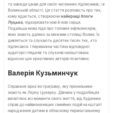
та завжди цікаві для своїх численних підписників, і в
Волинській області. Ця стаття розповість про тих,
кому вдається, створюючи
найкращі блоги
Луцька
, підкорювати нові й нові серця.
Подальша мова піде про топових інфлюенсерів,
яких знають далеко за межами столиці Волині. Їх
дивляться та слухають десятки тисяч тих, хто
підписався. І переважна частина відповідної
аудиторії глядачів та слухачів налаштована
відносно цих креативних авторів позитивно.
Валерія Кузьминчук
Справжня зірка Інстраграму, яку прихильники
знають як Лєрку Цукерку. Дівчина у подробицях
висвітлює всі моменти свого життя, від буденних
справ до найвизначніших сімейних подій на кшталт
народження дитини в обласному перинатальному