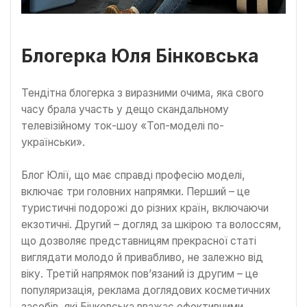
Блогерка Юля Бінковська
Тендітна блогерка з виразними очима, яка свого
часу брала участь у дещо скандальному
телевізійному ток-шоу «Топ-моделі по-
українськи».
Блог Юлії, що має справді професію моделі,
включає три головних напрямки. Перший – це
туристичні подорожі до різних країн, включаючи
екзотичні. Другий – догляд за шкірою та волоссям,
що дозволяє представницям прекрасної статі
виглядати молодо й привабливо, не залежно від
віку. Третій напрямок пов’язаний із другим – це
популяризація, реклама доглядових косметичних
засобів, які Бінковська вважає ефективними.