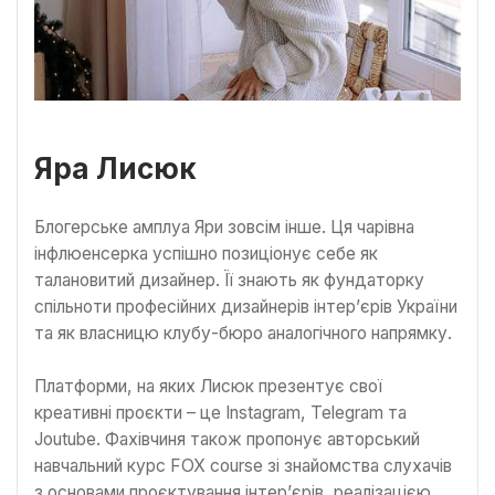
Яра Лисюк
Блогерське амплуа Яри зовсім інше. Ця чарівна
інфлюенсерка успішно позиціонує себе як
талановитий дизайнер. Її знають як фундаторку
спільноти професійних дизайнерів інтер’єрів України
та як власницю клубу-бюро аналогічного напрямку.
Платформи, на яких Лисюк презентує свої
креативні проєкти – це Instagram, Telegram та
Joutube. Фахівчиня також пропонує авторський
навчальний курс FOX course зі знайомства слухачів
з основами проєктування інтер’єрів, реалізацією