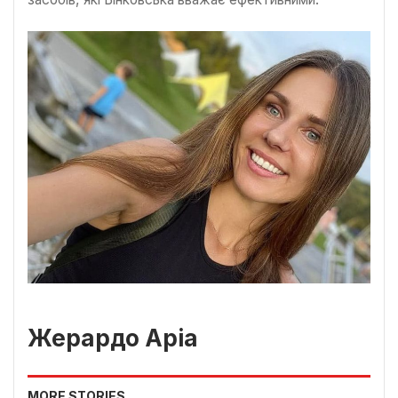
Жерардо Аріа
MORE STORIES