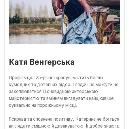
Катя Венгерська
Профіль цієї 25-річної красуні містить безліч
кумедних та дотепних відео. Глядачі не можуть не
захоплюватися її очевидною акторською
майстерністю та вмінням вигадувати найцікавіше
буквально на порожньому місці.
Яскрава та сповнена позитиву, Катерина не боїться
виглядати смішною й дивакуватою. Її добре знають