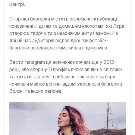
центрі.
Сторінка блогерки містить різноманітні публікації,
присвячені її дітям та домашнім клопотам, які Лєра
створює творчо та з неабияким ентузіазмом. На
даний час аудиторія відповідної лайфстайл-
блогерки перевищує півмільйона підписників.
Вести Instagram ця волинянка почала ще у 2013
році, але спершу її профіль включав лише світлини
та цитати. До речі, приблизно так свою кар’єру
починали майже всі нині відомі українські блогери з
Волині та інших регіонів.