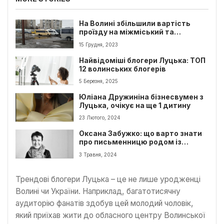
На Волині збільшили вартість
проїзду на міжміський та
міжобласний транспорт
15 Грудня, 2023
Найвідоміші блогери Луцька: ТОП
12 волинських блогерів
5 Березня, 2025
Юліана Дружиніна бізнесвумен з
Луцька, очікує на ще 1 дитину
23 Лютого, 2024
Оксана Забужко: що варто знати
про письменницю родом із
Луцька
3 Травня, 2024
Трендові блогери Луцька – це не лише уродженці
Волині чи України. Наприклад, багатотисячну
аудиторію фанатів здобув цей молодий чоловік,
який приїхав жити до обласного центру Волинської