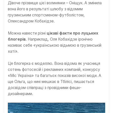
Дівоче прізвище цієї волинянки – Оніщук. А змінила
вона його в результаті шлюбу з відомим
грузинським спортсменом-футболістом,
Олександром Кобахідзе.
Можна навести різні
цікаві факти про луцьких
блогерів
. Наприклад, Оля Кобахідзе іронічно
називає себе «українською відьмою в грузинській
хаті».
Ця блогерка є моделлю. Вона відома як учасниця
сотень фотосесій і рекламних компаній, конкурсу
«Міс Україна» та багатьох показів високої моди. А
ще Ольга, що нині мешкає в Тбілісі, пишається
досвідом співпраці з провідними фешн-
дизайнерами.