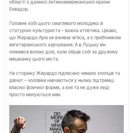
області з далекої латиноамериканської країни
Еквадор.
Головне хобі цього смаглявого молодика зі
статурою культуриста – важка атлетика. Цікаво,
що Жерардо Аріа не вживає м’яса, а є прибічником
вегетаріанського харчування. А в Луцьку він
опинився волею долі, коли обрав собі за дружину
мешканку цього міста.
На сторінку Жерардо підписано чимало хлопців та
дівчат – чоловіки навчаються у ньому підтримці
власної фізичної форми, а юні та не дуже леді
просто милуються ним.