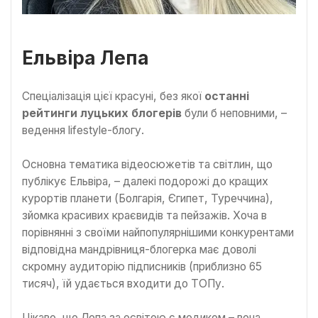
Ельвіра Лепа
Спеціалізація цієї красуні, без якої
останні
рейтинги луцьких блогерів
були б неповними, –
ведення lifestyle-блогу.
Основна тематика відеосюжетів та світлин, що
публікує Ельвіра, – далекі подорожі до кращих
курортів планети (Болгарія, Єгипет, Туреччина),
зйомка красивих краєвидів та пейзажів. Хоча в
порівнянні з своїми найпопулярнішими конкурентами
відповідна мандрівниця-блогерка має доволі
скромну аудиторію підписників (приблизно 65
тисяч), їй удається входити до ТОПу.
Цікаво, що Лепа за освітою є медиком – вона