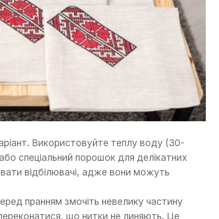
аріант. Використовуйте теплу воду (30-
 або спеціальний порошок для делікатних
вати відбілювачі, адже вони можуть
Перед пранням змочіть невелику частину
ереконатися, що нитки не линяють. Це