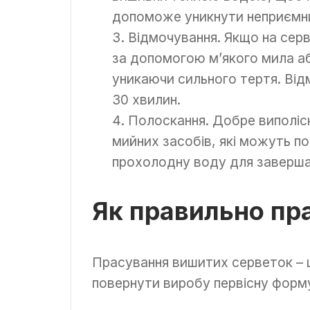
допоможе уникнути неприємних
Відмочування. Якщо на серв
за допомогою м’якого мила аб
уникаючи сильного тертя. Від
30 хвилин.
Полоскання. Добре виполіск
мийних засобів, які можуть 
прохолодну воду для заверша
Як правильно пр
Прасування вишитих серветок – ц
повернути виробу первісну форму