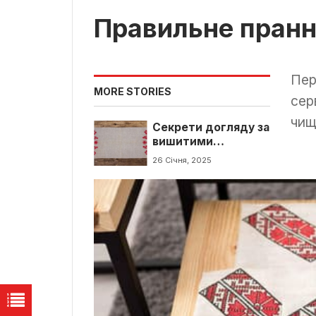
Правильне пран
Пер
MORE STORIES
сер
чищ
Секрети догляду за
вишитими
серветками: як
26 Січня, 2025
зберегти красу на
довгі роки