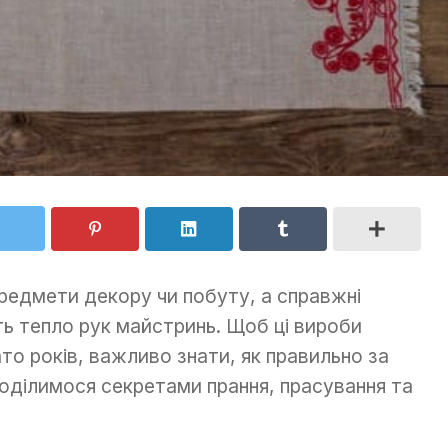
предмети декору чи побуту, а справжні
ь тепло рук майстринь. Щоб ці вироби
о років, важливо знати, як правильно за
поділимося секретами прання, прасування та