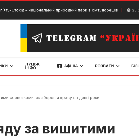
охід – національний природний парк в смт.Любешів
25 Січня, 20
ЛУЦЬК
ИКИ
АФІША
РОЗВАГИ
БІЗ
ІНФО
ими серветками: як зберегти красу на довгі роки
яду за вишитими