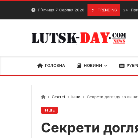
Skip
to
П’ятниця 7 Серпня 2026
TRENDING
Прип’ять-Ст
18 Червня, 2024
content
ГОЛОВНА
НОВИНИ
РУБР
Статті
Інше
Секрети догляду за вишит
ІНШЕ
Секрети догл