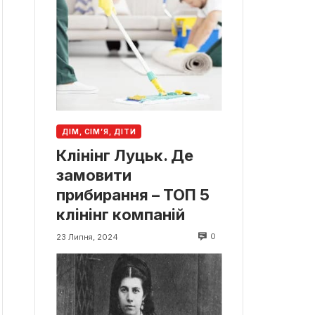
ДІМ, СІМ’Я, ДІТИ
Клінінг Луцьк. Де
замовити
прибирання – ТОП 5
клінінг компаній
0
23 Липня, 2024