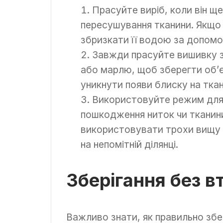
Прасуйте виріб, коли він щ
пересушування тканини. Якщо
збризкати її водою за допом
Завжди прасуйте вишивку з
або марлю, щоб зберегти об’
уникнути появи блиску на ткан
Використовуйте режим для 
пошкодження ниток чи тканин
використовувати трохи вищу т
на непомітній ділянці.
Зберігання без в
Важливо знати, як правильно збе