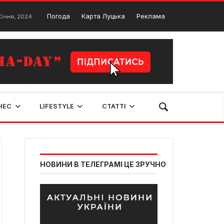
Луцький виробник дитячих майданчиків – лідер в Україні
Погода
Карта Луцька
Реклама
24
27 
НЕС
LIFESTYLE
СТАТТІ
НОВИНИ В ТЕЛЕГРАМІ ЦЕ ЗРУЧНО