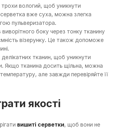
е трохи вологий, щоб уникнути
 серветка вже суха, можна злегка
огою пульверизатора.
 виворітного боку через тонку тканину
ємність візерунку. Це також допоможе
ині.
делікатних тканин, щоб уникнути
и. Якщо тканина досить щільна, можна
емпературу, але завжди перевіряйте її
трати якості
рігати
вишиті серветки
, щоб вони не