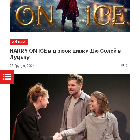
АФІША
HARRY ON ICE від зірок цирку Дю Солей в
Луцьку
22 Грудня, 2024
0