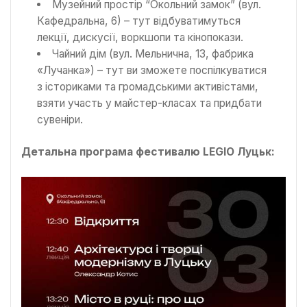
Музейний простір “Окольний замок” (вул.
Кафедральна, 6) – тут відбуватимуться
лекції, дискусії, воркшопи та кінопокази.
Чайний дім (вул. Мельнична, 13, фабрика
«Лучанка») – тут ви зможете поспілкуватися
з істориками та громадськими активістами,
взяти участь у майстер-класах та придбати
сувеніри.
Детальна програма фестивалю LEGIO Луцьк: