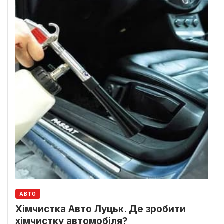
АВТО
Хімчистка Авто Луцьк. Де зробити
хімчистку автомобіля?