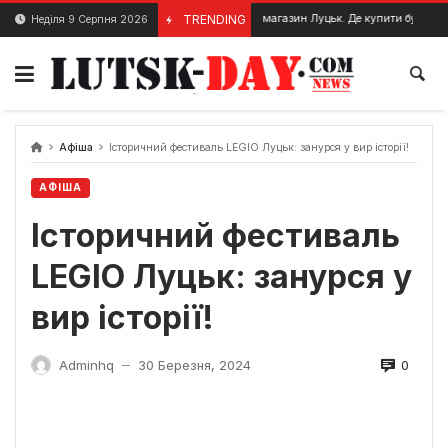
Skip
Будівельний магазин Луцьк. Де купити будматеріали в Луць
TRENDING
Неділя 9 Серпня 2026
3 Січня, 2024
to
content
Афіша
Історичний фестиваль LEGIO Луцьк: занурся у вир історії!
АФІША
Історичний фестиваль
LEGIO Луцьк: занурся у
вир історії!
0
Adminhq
30 Березня, 2024
—