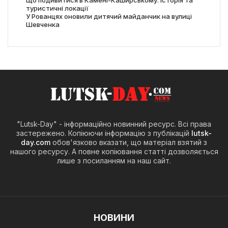
Що подивитися в Камені-Каширському: історія та
туристичні локації
У Рованцях оновили дитячий майданчик на вулиці
Шевченка
"Lutsk-Day" - інформаційно новинний ресурс. Всі права
застережено. Копіюючи інформацію з публікацій
lutsk-
day.com
обов'язково вказати, що матеріал взятий з
нашого ресурсу. А повне копіювання статті дозволяється
лише з посиланням на наш сайт.
НОВИНИ