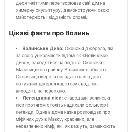
десятиліттями перетворював свій дім на
химерну скульптуру, демонструючи свою
майстерність і відданість справі.
Цікаві факти про Волинь
Волинське Диво:
Оконські джерела, які
за свою унікальність відомі як «Волинське
диво», заходяться на півдні с. Оконське
Маневицького району Волинської області.
Оконські джерела складаються з двох
потужних джерел карстових вод, які
виходять на поверхню.
Легендарні ліси:
стародавні волинські
ліси протягом століть надихали фольклор і
легенди. Одна відома казка розповідає про
міфічних духів Мавку, красивих, але
небезпечних німф, які, як кажуть, заманюють