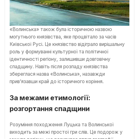
«Волинська» також була історичною назвою
могутнього князівства, яке процвітало за часів
Київської Русі. Це князівство відіграло вирішальну
роль у формуванні культурної та політичної
ідентичності регіону, залишивши довговічну
спадщину. Навіть після розпаду князівства
збереглася назва «Волинська», назавжди
прив’язавши край до історичного коріння.
За межами етимології:
розгортання спадщини
Розуміння походження Луцька та Волинської
виходить за межі простої гри слів. Це подорож у