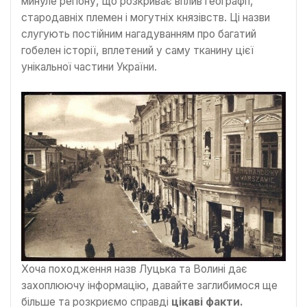
минуле регіону, що розкриває вплив географії,
стародавніх племен і могутніх князівств. Ці назви
слугують постійним нагадуванням про багатий
гобелен історії, вплетений у саму тканину цієї
унікальної частини України.
Хоча походження назв Луцька та Волині дає
захоплюючу інформацію, давайте заглибимося ще
більше та розкриємо справді
цікаві факти.