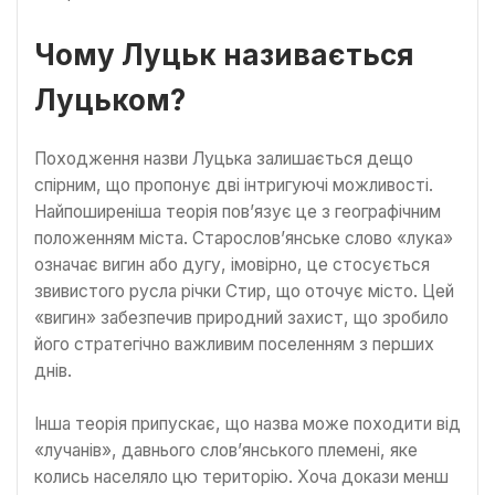
Чому Луцьк називається
Луцьком?
Походження назви Луцька залишається дещо
спірним, що пропонує дві інтригуючі можливості.
Найпоширеніша теорія пов’язує це з географічним
положенням міста. Старослов’янське слово «лука»
означає вигин або дугу, імовірно, це стосується
звивистого русла річки Стир, що оточує місто. Цей
«вигин» забезпечив природний захист, що зробило
його стратегічно важливим поселенням з перших
днів.
Інша теорія припускає, що назва може походити від
«лучанів», давнього слов’янського племені, яке
колись населяло цю територію. Хоча докази менш