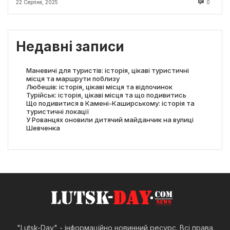
22 Серпня, 2025
0
Недавні записи
Маневичі для туристів: історія, цікаві туристичні
місця та маршрути поблизу
Любешів: історія, цікаві місця та відпочинок
Турійськ: історія, цікаві місця та що подивитись
Що подивитися в Камені-Каширському: історія та
туристичні локації
У Рованцях оновили дитячий майданчик на вулиці
Шевченка
"Lutsk-Day" - інформаційно новинний ресурс. Всі права