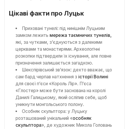
Цікаві факти про Луцьк
Приховані тунелі: під нинішнім Луцьким
замком лежить
мережа таємничих тунелів,
які, за чутками, з’єднуються з далекими
церквами та монастирями. Археологічні
розкопки підтвердили їх існування, але повне
призначення залишається загадкою.
Шекспірівський зв’язок: дехто вважає, що
сам бард черпав натхнення з
історії Волині
для своєї п’єси «Король Лір». П’єса
«Глостер» може бути заснована на королі
Данилі Галицькому, який осліпив себе, щоб
уникнути монгольського полону.
Особняк скульптора: у Луцьку
розташований унікальний «
особняк
скульптора
», де художник Микола Головань