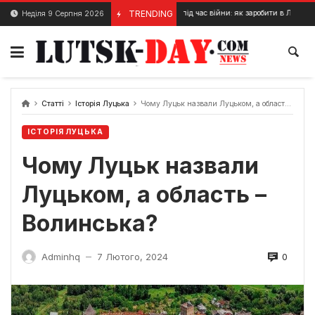
Skip
Бізнес-ідеї під час війни: як заробити в Луцьку в умовах воєнного 
TRENDING
Неділя 9 Серпня 2026
24 Лютого, 2024
to
content
Статті
Історія Луцька
Чому Луцьк назвали Луцьком, а область – Волинська?
ІСТОРІЯ ЛУЦЬКА
Чому Луцьк назвали
Луцьком, а область –
Волинська?
0
Adminhq
7 Лютого, 2024
—