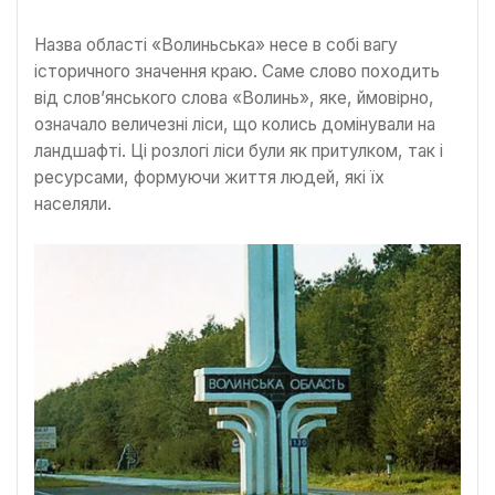
Назва області «Волиньська» несе в собі вагу
історичного значення краю. Саме слово походить
від слов’янського слова «Волинь», яке, ймовірно,
означало величезні ліси, що колись домінували на
ландшафті. Ці розлогі ліси були як притулком, так і
ресурсами, формуючи життя людей, які їх
населяли.