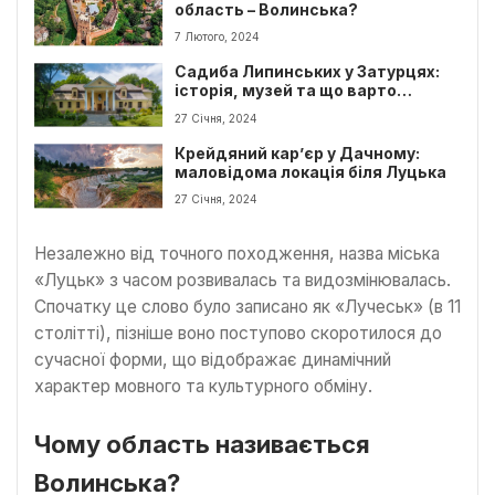
область – Волинська?
7 Лютого, 2024
Садиба Липинських у Затурцях:
історія, музей та що варто
побачити туристу
27 Січня, 2024
Крейдяний кар’єр у Дачному:
маловідома локація біля Луцька
27 Січня, 2024
Незалежно від точного походження, назва міська
«Луцьк» з часом розвивалась та видозмінювалась.
Спочатку це слово було записано як «Лучеськ» (в 11
столітті), пізніше воно поступово скоротилося до
сучасної форми, що відображає динамічний
характер мовного та культурного обміну.
Чому область називається
Волинська?