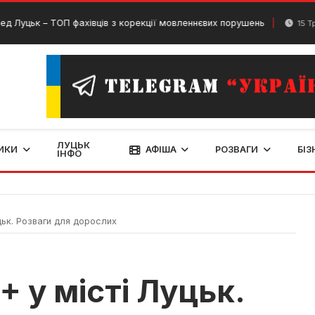
 – ТОП фахівців з корекції мовленнєвих порушень
15 Травня, 20
ЛУЦЬК
ИКИ
АФІША
РОЗВАГИ
БІЗ
ІНФО
цьк. Розваги для дорослих
+ у місті Луцьк.