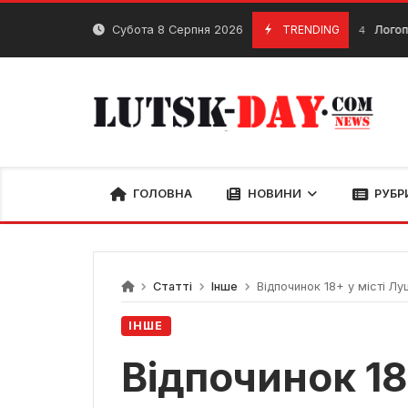
Skip
to
Субота 8 Серпня 2026
TRENDING
Логопед Луцьк
8 Грудня, 2024
content
ГОЛОВНА
НОВИНИ
РУБР
Статті
Інше
Відпочинок 18+ у місті Лу
ІНШЕ
Відпочинок 18