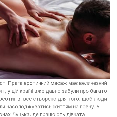
істі Прага еротичний масаж має величезний
ит, у цій країні вже давно забули про багато
реотипів, все створено для того, щоб люди
ли насолоджуватись життям на повну. У
онах Луцька, де працюють дівчата