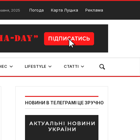
Весільні салони Луцьк. ТОП 8 найкращих салонів
Погода
Карта Луцька
Реклама
25
14 Грудня, 
НЕС
LIFESTYLE
СТАТТІ
НОВИНИ В ТЕЛЕГРАМІ ЦЕ ЗРУЧНО