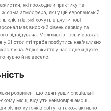
ажистки, які проходили практику та
 ж сама атмосфера, як і у цій європейській
нь клієнтів, які хочуть відчути нові
рсонал має високий рівень сервісу та
ного відвідувача. Можливо хтось й вважає,
 у 21 столітті треба позбутись нав’язливих
ажає душа. Адже життя у нас одне й дуже
о нудно й не весело.
ність
ільки розвинені, що одягнувши спеціальні
кому місці, відчути неймовірні емоції,
и різних куточків світу, а також активно