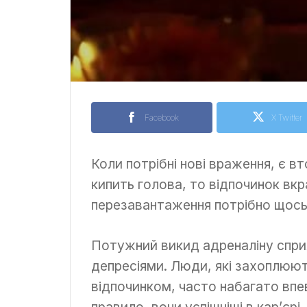
Facebook
X Twitter
Коли потрібні нові враження, є в
кипить голова, то відпочинок вкра
перезавантаження потрібно щось
Потужний викид адреналіну спри
депресіями. Люди, які захоплюю
відпочинком, часто набагато впев
правило, вони успішніші в кар’єрі