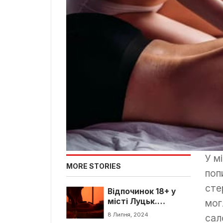
У м
MORE STORIES
поп
сте
Відпочинок 18+ у
місті Луцьк.
мог
Розваги для
8 Липня, 2024
сал
дорослих