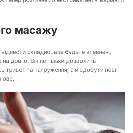
ого масажу
 віднести складно, але будьте впевнені,
 на довго. Він не тільки дозволить
сь тривог та напруження, а й здобути нові
 нове.