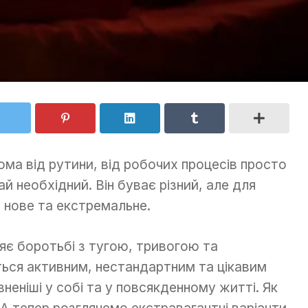
тома від рутини, від робочих процесів просто
й необхідний. Він буває різний, але для
 нове та екстремальне.
яє боротьбі з тугою, тривогою та
ться активним, нестандартним та цікавим
неніші у собі та у повсякденному житті. Як
. А тепер розглянемо екстравагантні варіанти