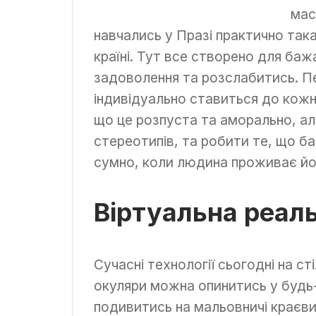
мас
навчались у Празі практично така
країні. Тут все створено для бажа
задоволення та розслабитись. Пе
індивідуально ставиться до кож
що це розпуста та аморально, але
стереотипів, та робити те, що б
сумно, коли людина проживає йог
Віртуальна реаль
Сучасні технології сьогодні на ст
окуляри можна опинитись у будь-я
подивитись на мальовничі краєвид