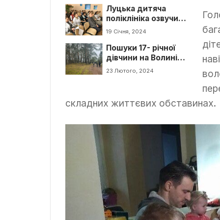
Луцька дитяча
Гол
поліклініка озвучила
баг
пріоритети на 2024
19 Січня, 2024
рік
діт
Пошуки 17- річної
наві
дівчини на Волині
тривають вже
23 Лютого, 2024
вол
тиждень
пер
складних життєвих обставинах.