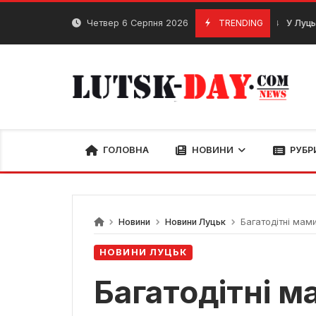
Skip
to
Четвер 6 Серпня 2026
TRENDING
У Луцьку школи п
21 Січня, 2024
content
ГОЛОВНА
НОВИНИ
РУБР
Новини
Новини Луцьк
Багатодітні мам
НОВИНИ ЛУЦЬК
Багатодітні м