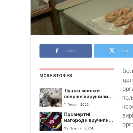
Facebook
X Twitter
Вол
MORE STORIES
доп
орг
Луцькі монахи
вперше вирушили
пол
тушити пожежу.
11 Грудня, 2023
нео
Посмертні
вир
нагороди вручили
орг
родинам полеглих
29 Лютого, 2024
воїнів у Луцьку