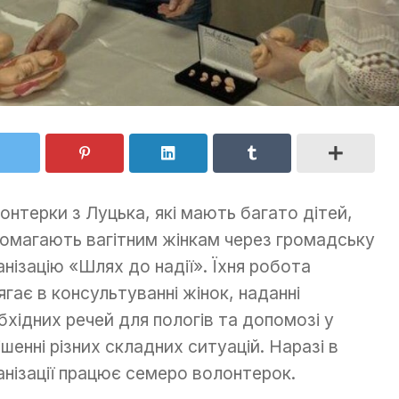
онтерки з Луцька, які мають багато дітей,
омагають вагітним жінкам через громадську
анізацію «Шлях до надії». Їхня робота
ягає в консультуванні жінок, наданні
бхідних речей для пологів та допомозі у
ішенні різних складних ситуацій. Наразі в
анізації працює семеро волонтерок.