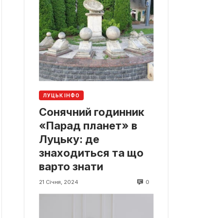
ЛУЦЬК ІНФО
Сонячний годинник
«Парад планет» в
Луцьку: де
знаходиться та що
варто знати
0
21 Січня, 2024