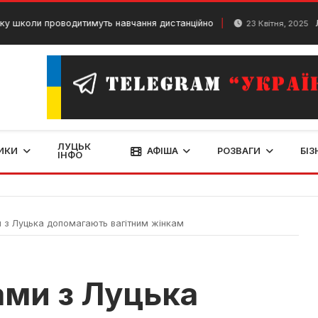
роводитимуть навчання дистанційно
Легенди пр
23 Квітня, 2025
ЛУЦЬК
ИКИ
АФІША
РОЗВАГИ
БІЗ
ІНФО
и з Луцька допомагають вагітним жінкам
ами з Луцька