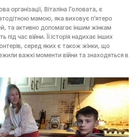
ова організації, Віталіна Головата, є
атодітною мамою, яка виховує п’ятеро
ей, та активно допомагає іншим жінкам
ть під час війни. Її історія надихає інших
онтерів, серед яких є також жінки, що
ежили важкі моменти війни та знаходяться в