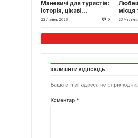
Маневичі для туристів:
Любеші
історія, цікаві
місця 
туристичні місця та
0
22 Липня, 2026
23 Червня
маршрути поблизу
ЗАЛИШИТИ ВІДПОВІДЬ
Ваша e-mail адреса не оприлюдню
Коментар
*