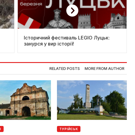
Історичний фестиваль LEGIO Луцьк:
занурся у вир історії!
RELATED POSTS
MORE FROM AUTHOR
В
ТУРІЙСЬК