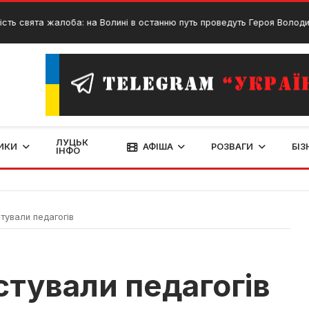
а жалоба: на Волині в останню путь проведуть Героя Володимира Орк
ЛУЦЬК
ИКИ
АФІША
РОЗВАГИ
БІЗ
ІНФО
тували педагогів
стували педагогів