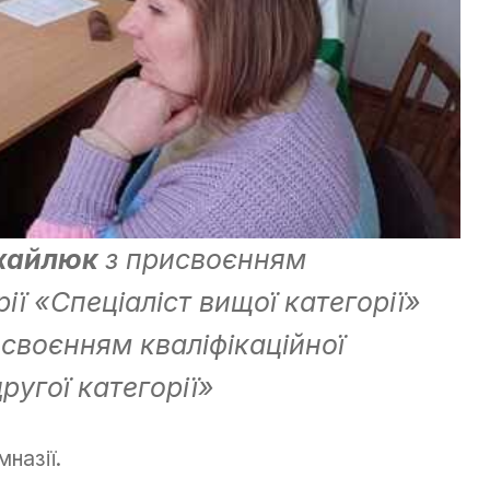
хайлюк
з присвоєнням
рії «Спеціаліст вищої категорії»
своєнням кваліфікаційної
другої категорії»
назії.