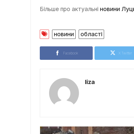
Більше про актуальні
новини Луц
новини
області
Facebook
X Twitter
liza