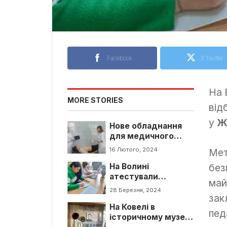
Facebook
X Twitter
На 
MORE STORIES
від
у
Ж
Нове обладнання
для медичного
центру поблизу
16 Лютого, 2024
Мет
Луцька
без
На Волині
атестували
май
педагогів
28 Березня, 2024
зак
На Ковелі в
пед
історичному музеї