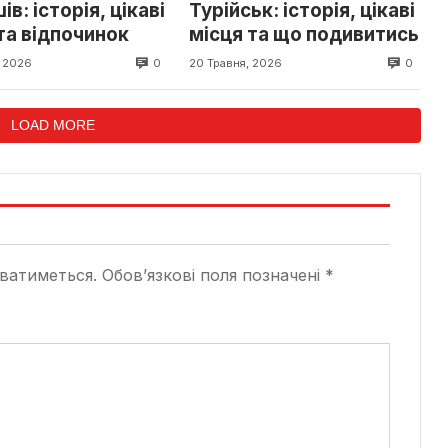
в: історія, цікаві
Турійськ: історія, цікаві
та відпочинок
місця та що подивитись
0
0
, 2026
20 Травня, 2026
LOAD MORE
ватиметься.
Обов’язкові поля позначені
*