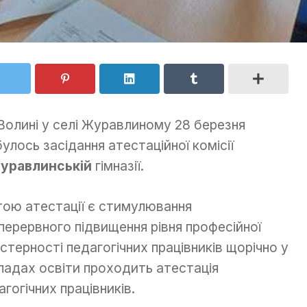
Волині у селі Журавлиному 28 березня
булось засідання атестаційної комісії
уравлинській
гімназії.
ою атестації є стимулювання
перервного підвищення рівня професійної
стерності педагогічних працівників щорічно у
ладах освіти проходить атестація
агогічних працівників.