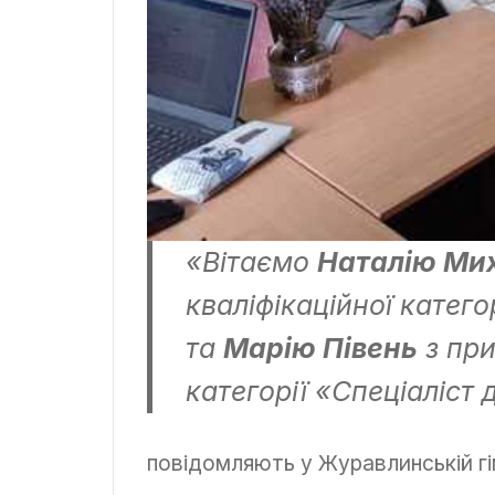
«Вітаємо
Наталію Ми
кваліфікаційної катего
та
Марію Півень
з при
категорії «Спеціаліст 
повідомляють у Журавлинській гім