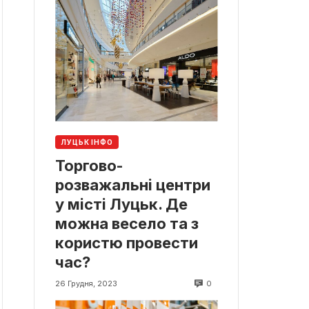
ЛУЦЬК ІНФО
Торгово-
розважальні центри
у місті Луцьк. Де
можна весело та з
користю провести
час?
0
26 Грудня, 2023