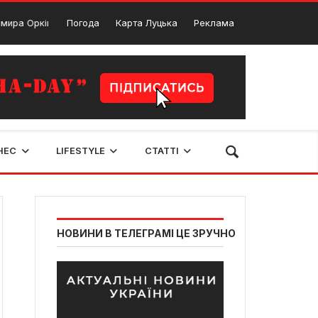
іша
Погода
Карта Луцька
На Волині сімейні лікарі пройшли курси ме
Реклама
3 Лютого, 2024
НЕС
LIFESTYLE
СТАТТІ
НОВИНИ В ТЕЛЕГРАМІ ЦЕ ЗРУЧНО