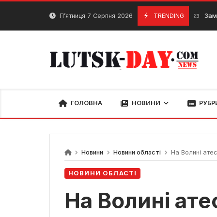
Skip
to
П’ятниця 7 Серпня 2026
TRENDING
Замість свят
26 Грудня, 2023
content
ГОЛОВНА
НОВИНИ
РУБР
Новини
Новини області
На Волині атес
НОВИНИ ОБЛАСТІ
На Волині ате