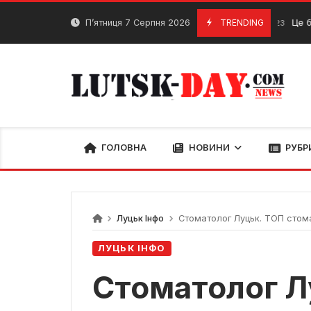
Skip
to
П’ятниця 7 Серпня 2026
TRENDING
Це був наш с
11 Грудня, 2023
content
ГОЛОВНА
НОВИНИ
РУБР
Луцьк Інфо
Стоматолог Луцьк. ТОП стома
ЛУЦЬК ІНФО
Стоматолог Л