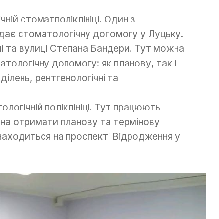
чній стоматполіклініці. Один з
адає стоматологічну допомогу у Луцьку.
і та вулиці Степана Бандери. Тут можна
тологічну допомогу: як планову, так і
ділень, рентгенологічні та
ологічній поліклініці. Тут працюють
ожна отримати планову та термінову
находиться на проспекті Відродження у