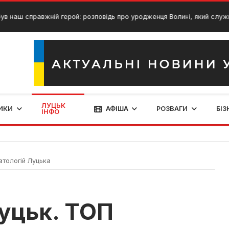
правжній герой: розповідь про уродженця Волині, який служив у Ірак
ЛУЦЬК
ИКИ
АФІША
РОЗВАГИ
БІЗ
ІНФО
тологій Луцька
уцьк. ТОП