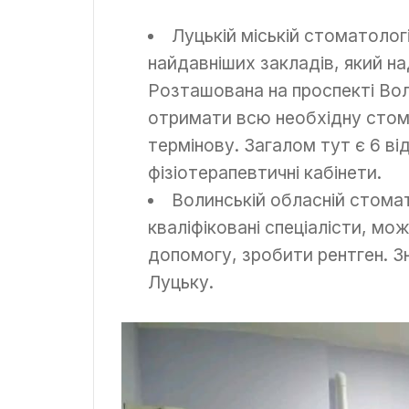
Луцькій міській стоматологі
найдавніших закладів, який н
Розташована на проспекті Вол
отримати всю необхідну стома
термінову. Загалом тут є 6 від
фізіотерапевтичні кабінети.
Волинській обласній стомат
кваліфіковані спеціалісти, м
допомогу, зробити рентген. З
Луцьку.