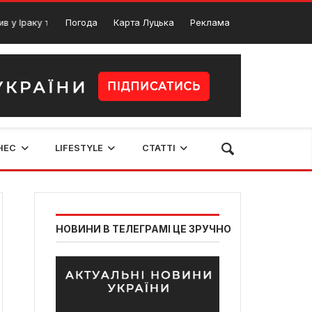
у та віддав життя заради України
Погода
Карта Луцька
Реклама
Розваги для д
8 Лютого, 2024
НЕС
LIFESTYLE
СТАТТІ
НОВИНИ В ТЕЛЕГРАМІ ЦЕ ЗРУЧНО