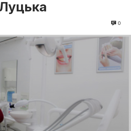
 Луцька
0