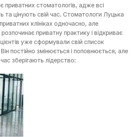
ає приватних стоматологів, адже всі
 та цінують свій час. Стоматологи Луцька
риватних клініках одночасно, але
 розпочинає приватну практику і відкриває
пацієнтів уже сформували свій список
Він постійно змінюється і поповнюється, але
ий час зберігають лідерство: