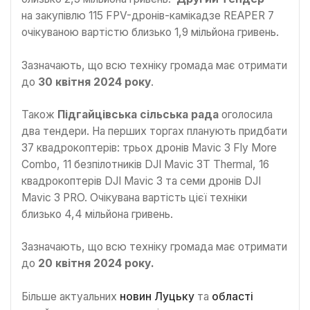
на закупівлю 115 FPV-дронів-камікадзе REAPER 7
очікуваною вартістю близько 1,9 мільйона гривень.
Зазначають, що всю техніку громада має отримати
до
30 квітня 2024 року
.
Також
Підгайцівська сільська рада
оголосила
два тендери. На перших торгах планують придбати
37 квадрокоптерів: трьох дронів Mavic 3 Fly More
Combo, 11 безпілотників DJI Mavic 3T Thermal, 16
квадрокоптерів DJI Mavic 3 та семи дронів DJI
Mavic 3 PRO. Очікувана вартість цієї техніки
близько 4,4 мільйона гривень.
Зазначають, що всю техніку громада має отримати
до
20 квітня 2024 року.
Більше актуальних
новин Луцьку
та
області