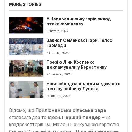
MORE STORIES
У Нововолинську горів склад
птахокомплексу
1 Лютого, 2024
Захист Семенової Гори: Голос
Громади
24 Січня, 2024
Поезію Ліни Костенко
декламували у Берестечку
20 Березня, 2024
Нове обладнання для медичного
центру поблизу Луцька
16 Лютого, 2024
Відомо, що
Прилісненська сільська рада
оголосила два тендери.
Перший тендер
– 12
квадрокоптерів DJI Mavic 3T очікуваною вартістю
близько 2,5 мільйона гривень.
Другий тендер
—