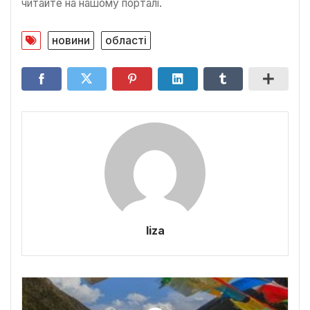
читайте на нашому порталі.
новини
області
liza