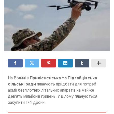
На Волині в
Прилісненська та Підгайцівська
сільські ради
планують придбати для потреб
армії безпілотних літальних апаратів на майже
дев’ять мільйонів гривень. У цілому плануються
закупити 174 дрони.