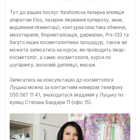
Тут до ваших послуг: безболісна лазерна епіляція
апаратом Elos, лазерне лікування куперозу, акне,
видалення пігментації, контурна пластика обличчя,
мезотерапія, біоревіталізація, дермапен, Prx-t33 та
багато інших косметологічних процедур, також ви
можете записатись на курси, які проводить лікар-
косметолог, а саме: косметологія, курси по
шугарингу, восковій депіляції, масаж.
Записатись на консультацію до косметолога
Луцька можна за контактним номером телефону
050 567 11 41, знаходиться академія у Луцьку по
вулиці Степана Бандери 11 (офіс 15).