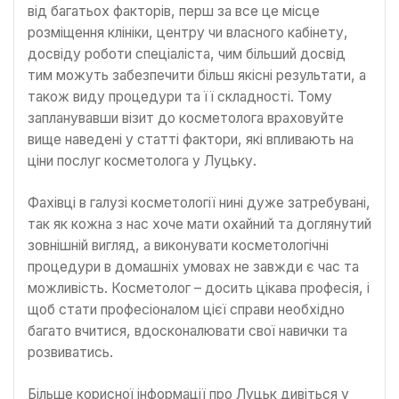
від багатьох факторів, перш за все це місце
розміщення клініки, центру чи власного кабінету,
досвіду роботи спеціаліста, чим більший досвід
тим можуть забезпечити більш якісні результати, а
також виду процедури та її складності. Тому
запланувавши візит до косметолога враховуйте
вище наведені у статті фактори, які впливають на
ціни послуг косметолога у Луцьку.
Фахівці в галузі косметології нині дуже затребувані,
так як кожна з нас хоче мати охайний та доглянутий
зовнішній вигляд, а виконувати косметологічні
процедури в домашніх умовах не завжди є час та
можливість. Косметолог – досить цікава професія, і
щоб стати професіоналом цієї справи необхідно
багато вчитися, вдосконалювати свої навички та
розвиватись.
Більше корисної інформації про Луцьк дивіться у