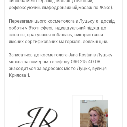
киснева мезотерапія), масаж (точковий,
рефлексуючий. лімфодренажний,масаж по Жаке).
Перевагами цього косметолога в Луцьку є: досвід
роботи у б’юті сфері, індивідуальний підхід до
клієнтів, врахування побажань, використання
якісних сертифікованих матеріалів, лояльні ціни.
Записатись до косметолога Jana Rostun в Луцьку
можна за номером телефону 066 215 40 08,
знаходиться за адресою: місто Луцьк, вулиця
Крилова 1.