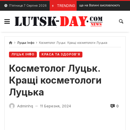
Skip
Жителі селища на Волині висловлюють незадоволення чер
TRENDING
П’ятниця 7 Серпня 2026
14 Грудня, 2023
to
content
Луцьк Інфо
Косметолог Луцьк. Кращі косметологи Луцька
ЛУЦЬК ІНФО
КРАСА ТА ЗДОРОВ'Я
Косметолог Луцьк.
Кращі косметологи
Луцька
0
Adminhq
11 Березня, 2024
—