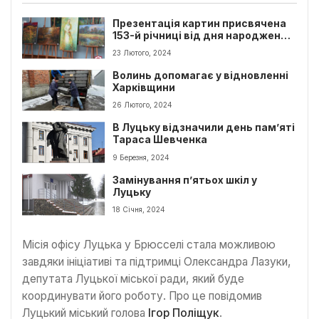
Презентація картин присвячена
153-й річниці від дня народження
Лесі Українки на Волині
23 Лютого, 2024
Волинь допомагає у відновленні
Харківщини
26 Лютого, 2024
В Луцьку відзначили день пам’яті
Тараса Шевченка
9 Березня, 2024
Замінування п’ятьох шкіл у
Луцьку
18 Січня, 2024
Місія офісу Луцька у Брюсселі стала можливою
завдяки ініціативі та підтримці Олександра Лазуки,
депутата Луцької міської ради, який буде
координувати його роботу. Про це повідомив
Луцький міський голова
Ігор Поліщук
.