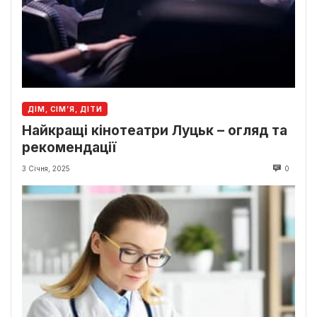
ДІМ, СІМ’Я, ДІТИ
Найкращі кінотеатри Луцьк – огляд та
рекомендації
3 Січня, 2025
0