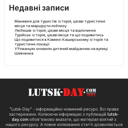
Недавні записи
Маневичі для туристів: історія, цікаві туристичні
місця та маршрути поблизу
Любешів: історія, цікаві місця та відпочинок
Турійськ: історія, цікаві місця та що подивитись
Що подивитися в Камені-Каширському: історія та
туристичні локації
У Рованцях оновили дитячий майданчик на вулиці
Шевченка
"Lutsk-Day" - інформаційно новинний ресурс. Всі права
застережено. Копіюючи інформацію з публікацій
lutsk-
day.com
обов'язково вказати, що матеріал взятий з
нашого ресурсу. А повне копіювання статті дозволяється