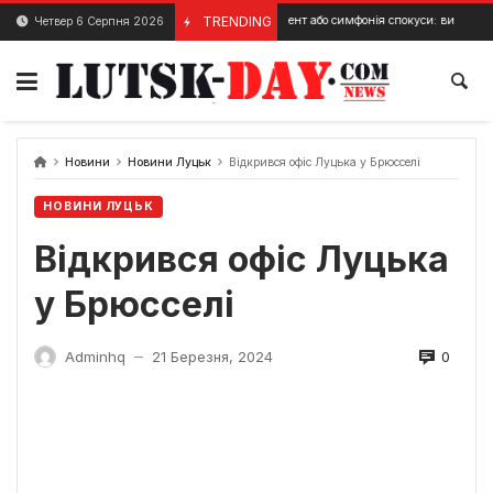
Skip
Експеримент або симфонія спокуси: вистава у Луцьку
TRENDING
Четвер 6 Серпня 2026
26 Березня, 2024
to
content
Новини
Новини Луцьк
Відкрився офіс Луцька у Брюсселі
НОВИНИ ЛУЦЬК
Відкрився офіс Луцька
у Брюсселі
0
Adminhq
21 Березня, 2024
—