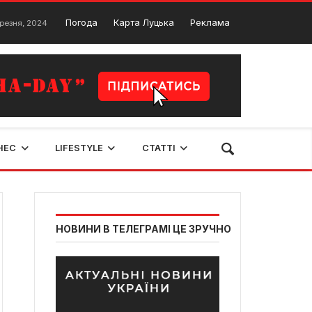
У Ківерцях припинять подачу води у зв’язку з ремонтними робота
Погода
Карта Луцька
Реклама
24
НЕС
LIFESTYLE
СТАТТІ
НОВИНИ В ТЕЛЕГРАМІ ЦЕ ЗРУЧНО