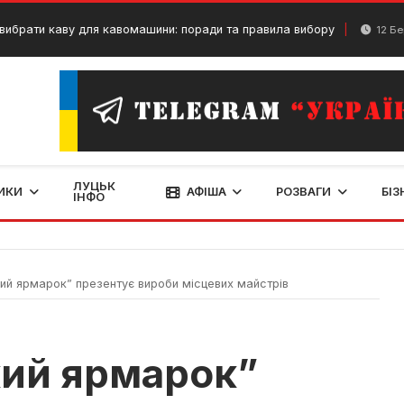
каву для кавомашини: поради та правила вибору
12 Березня, 20
ЛУЦЬК
ИКИ
АФІША
РОЗВАГИ
БІЗ
ІНФО
й ярмарок” презентує вироби місцевих майстрів
ий ярмарок”