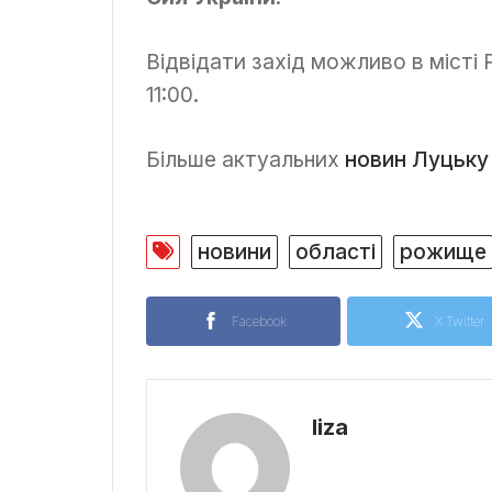
Відвідати захід можливо в місті
11:00.
Більше актуальних
новин Луцьку
новини
області
рожище
Facebook
X Twitter
liza