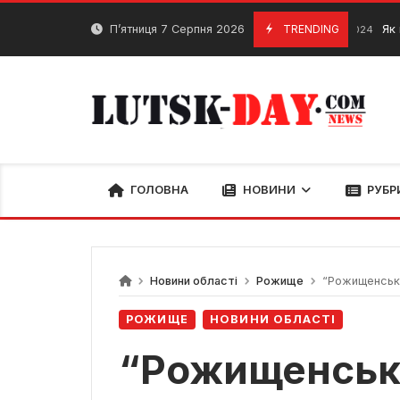
Skip
to
П’ятниця 7 Серпня 2026
TRENDING
Як вибрати 
25 Серпня, 2024
content
ГОЛОВНА
НОВИНИ
РУБР
Новини області
Рожище
“Рожищенськи
РОЖИЩЕ
НОВИНИ ОБЛАСТІ
“Рожищенськ