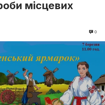
роби місцевих
0