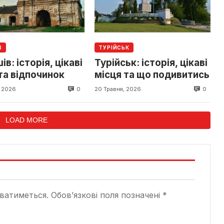
В
ТУРІЙСЬК
в: історія, цікаві
Турійськ: історія, цікаві
та відпочинок
місця та що подивитись
0
0
, 2026
20 Травня, 2026
LOAD MORE
ватиметься.
Обов’язкові поля позначені
*