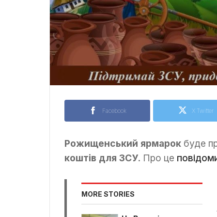
Facebook
X Twitter
Рожищенський ярмарок
буде п
коштів для ЗСУ
. Про це
повідом
MORE STORIES