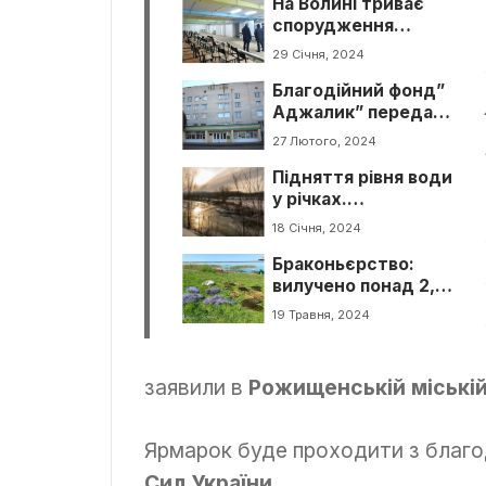
На Волині триває
спорудження
найбільшого
29 Січня, 2024
укриття в Україні
Благодійний фонд”
Аджалик” передав
допомогу медикам
27 Лютого, 2024
з Волинської
Підняття рівня води
області
у річках.
Попередження на
18 Січня, 2024
Волині.
Браконьєрство:
вилучено понад 2,5
кілометри сіток
19 Травня, 2024
заявили в
Рожищенській міській
Ярмарок буде проходити з благ
Сил України
.