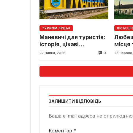
ТУРИЗМ ЛУЦЬК
ЛЮБЕШІ
Маневичі для туристів:
Любеші
історія, цікаві
місця 
туристичні місця та
0
22 Липня, 2026
23 Червня
маршрути поблизу
ЗАЛИШИТИ ВІДПОВІДЬ
Ваша e-mail адреса не оприлюдню
Коментар
*