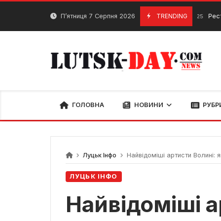
Skip
to
П’ятниця 7 Серпня 2026
TRENDING
Ресторан 4re
12 Грудня, 2025
content
ГОЛОВНА
НОВИНИ
РУБР
Луцьк Інфо
Найвідоміші артисти Волині: як
ЛУЦЬК ІНФО
Найвідоміші а