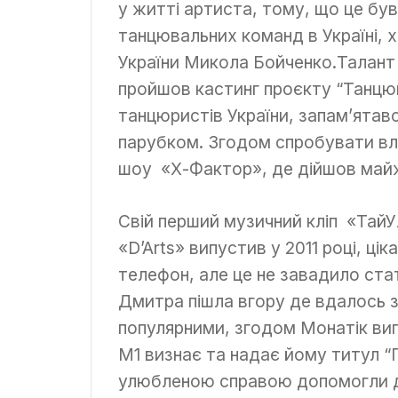
у житті артиста, тому, що це бу
танцювальних команд в Україні,
України Микола Бойченко.Талант
пройшов кастинг проєкту “Танцюю
танцюристів України, запам’ятав
парубком. Згодом спробувати вл
шоу «Х-Фактор», де дійшов майж
Свій перший музичний кліп «Тай
«D’Arts» випустив у 2011 році, ці
телефон, але це не завадило ста
Дмитра пішла вгору де вдалось зн
популярними, згодом Монатік вип
М1 визнає та надає йому титул “
улюбленою справою допомогли до