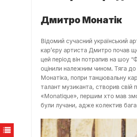
Дмитро Монатік
Відомий сучасний український ар
кар’єру артиста Дмитро почав ще
цей період він потрапив на шоу “
оцінили належним чином. Тяга д
Монатіка, попри танцювальну кар
талант музиканта, створив свій 
«Monatique», першим хто мав змо
були лучани, адже колектив бага