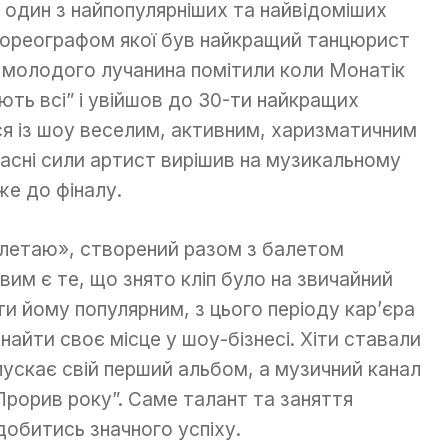
в один з найпопулярніших та найвідоміших
 хореографом якої був найкращий танцюрист
 молодого лучанина помітили коли Монатік
ть всі” і увійшов до 30-ти найкращих
ся із шоу веселим, активним, харизматичним
асні сили артист вирішив на музикальному
е до фіналу.
Улетаю», створений разом з балетом
кавим є те, що знято кліп було на звичайний
ти йому популярним, з цього періоду кар’єра
айти своє місце у шоу-бізнесі. Хіти ставали
ускає свій перший альбом, а музичний канал
Прорив року”. Саме талант та заняття
битись значного успіху.