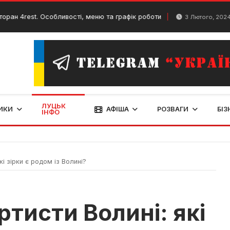
st. Особливості, меню та графік роботи
Шоу “Mu
3 Лютого, 2024
ЛУЦЬК
ИКИ
АФІША
РОЗВАГИ
БІЗ
ІНФО
і зірки є родом із Волині?
ртисти Волині: які