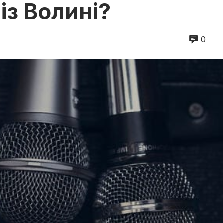
із Волині?
0