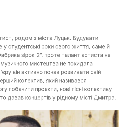
тист, родом з міста Луцьк. Будувати
 у студентські роки свого життя, саме й
Фабрика зірок-2”, проте талант артиста не
о музичного мистецтва не покидала
’єру він активно почав розвивати свій
перший колектив, який називався
гу побачити проєкти, нові пісні колективу
то давав концертів у рідному місті Дмитра.