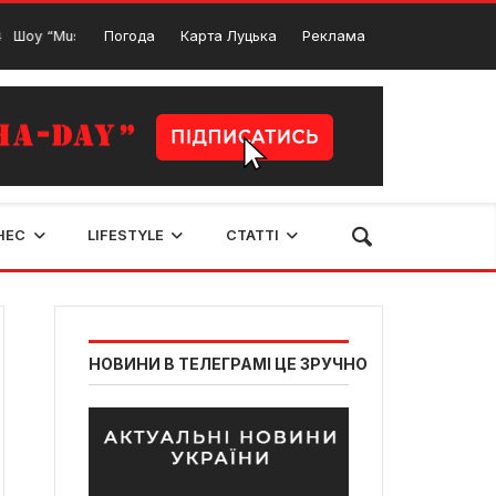
sic from NETFLIX” від Lord Of The Symphony у Луцьку
Погода
Карта Луцька
Реклама
19 Грудня
НЕС
LIFESTYLE
СТАТТІ
НОВИНИ В ТЕЛЕГРАМІ ЦЕ ЗРУЧНО