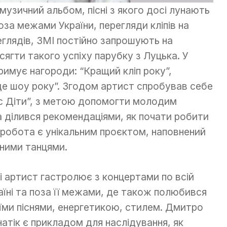
 музичний альбом, пісні з якого досі лунають
оза межами України, перегляди кліпів на
глядів, ЗМІ постійно запрошують на
сягти такого успіху парубку з Луцька. У
имує нагороди: “Кращий кліп року”,
ще шоу року”. Згодом артист спробував себе
ос Діти”, з метою допомогти молодим
а ділився рекомендаціями, як почати робити
а робота є унікальним проєктом, наповнений
ьними танцями.
і артист гастролює з концертами по всій
аїні та поза її межами, де також полюбився
їми піснями, енергетикою, стилем. Дмитро
атік є прикладом для наслідування, як