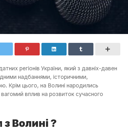
атних регіонів України, який з давніх-давен
одними надбаннями, історичними,
ю. Крім цього, на Волині народились
и вагомий вплив на розвиток сучасного
 з Волині ?