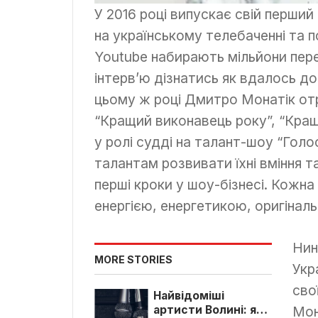
У 2016 році випускає свій перший
на українському телебаченні та п
Youtube набирають мільйони пере
інтерв’ю дізнатись як вдалось до
цьому ж році Дмитро Монатік отр
“Кращий виконавець року”, “Кра
у ролі судді на талант-шоу “Гол
талантам розвивати їхні вміння т
перші кроки у шоу-бізнесі. Кожн
енергією, енергетикою, оригінал
Нин
MORE STORIES
Укр
сво
Найвідоміші
артисти Волині: які
Мон