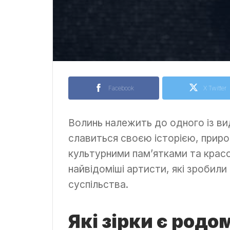
Facebook
X Twitter
Волинь належить до одного із вид
славиться своєю історією, прир
культурними пам’ятками та красо
найвідоміші артисти, які зробил
суспільства.
Які зірки є родом