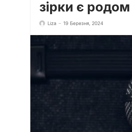
зірки є родом 
Liza
19 Березня, 2024
—