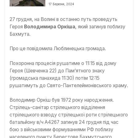
17 Березня, 2024
27 грудня, на Волині в останню путь проведуть
Героя
Володимира
Оркіша
, який загинув поблизу
Бахмута.
Про це повідомила Люблинецька громада.
Похоронна процесія рушатиме о 11:15 від дому
Героя (Шевченка 22) до Памʼятного знаку
(громадська панахида 11:30) потім 12:15
рушатимуть до Свято-Пантелеймонівського храму.
Володимир Оркіш був 1972 року народження.
Стрілець-санітар стрілецького відділення
стрілецького взводу стрілецької роти стрілецького
батальйону в/ч А4267 загинув 24 грудня під час
бою з військовими формуваннями РФ поблизу
населеного пункту Берестове Бахмутського