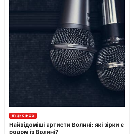
ЛУЦЬК ІНФО
Найвідоміші артисти Волині: які зірки є
родом із Волині?