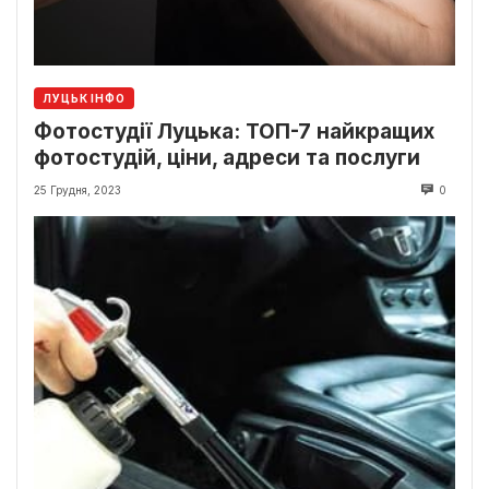
ЛУЦЬК ІНФО
Фотостудії Луцька: ТОП-7 найкращих
фотостудій, ціни, адреси та послуги
25 Грудня, 2023
0