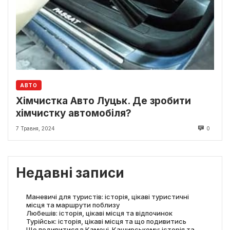
АВТО
Хімчистка Авто Луцьк. Де зробити
хімчистку автомобіля?
7 Травня, 2024
0
Недавні записи
Маневичі для туристів: історія, цікаві туристичні
місця та маршрути поблизу
Любешів: історія, цікаві місця та відпочинок
Турійськ: історія, цікаві місця та що подивитись
Що подивитися в Камені-Каширському: історія та