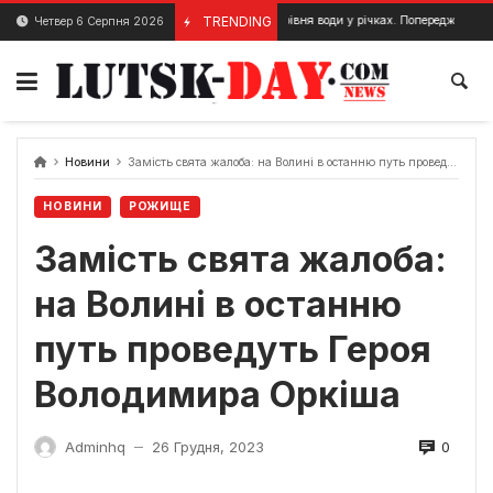
Skip
Підняття рівня води у річках. Попередження на Волині.
TRENDING
Четвер 6 Серпня 2026
18 Січня, 2024
to
content
Новини
Замість свята жалоба: на Волині в останню путь проведуть Героя Володимира Оркіша
НОВИНИ
РОЖИЩЕ
Замість свята жалоба:
на Волині в останню
путь проведуть Героя
Володимира Оркіша
0
Adminhq
26 Грудня, 2023
—