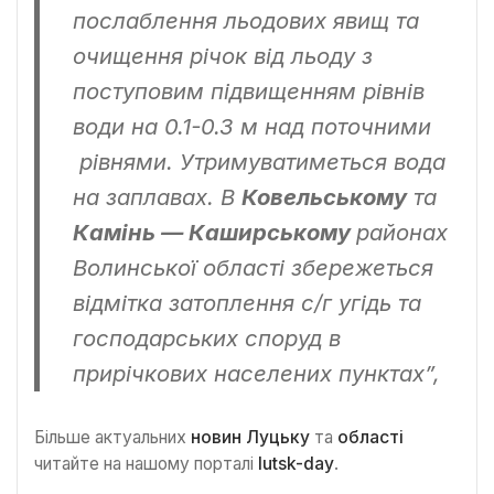
послаблення льодових явищ та
очищення річок від льоду з
поступовим підвищенням рівнів
води на 0.1-0.3 м над поточними
рівнями. Утримуватиметься вода
на заплавах. В
Ковельському
та
Камінь — Каширському
районах
Волинської області збережеться
відмітка затоплення с/г угідь та
господарських споруд в
прирічкових населених пунктах”,
Більше актуальних
новин Луцьку
та
області
читайте на нашому порталі
lutsk-day
.