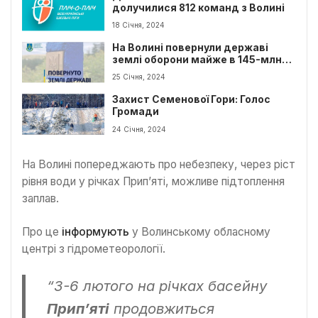
долучилися 812 команд з Волині
18 Січня, 2024
На Волині повернули державі
землі оборони майже в 145-млн
гривень
25 Січня, 2024
Захист Семенової Гори: Голос
Громади
24 Січня, 2024
На Волині попереджають про небезпеку, через ріст
рівня води у річках Прип’яті, можливе підтоплення
заплав.
Про це
інформують
у Волинському обласному
центрі з гідрометеорології.
“3-6 лютого на річках басейну
Прип’яті
продовжиться