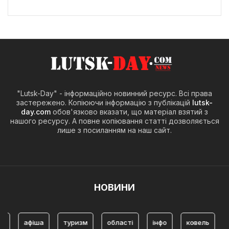
"Lutsk-Day" - інформаційно новинний ресурс. Всі права
застережено. Копіюючи інформацію з публікацій
lutsk-
day.com
обов'язково вказати, що матеріал взятий з
нашого ресурсу. А повне копіювання статті дозволяється
лише з посиланням на наш сайт.
НОВИНИ
афіша
туризм
області
інфо
ковель
історія