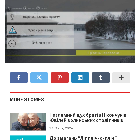
MORE STORIES
Незламний дух братів Нікончуків.
Ювілей волинських столітників
20 Січня, 2024
До змагань “Ліг пліч-о-пліч”