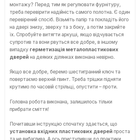
монтажу? Перед тим як регулювати фурнітуру,
треба перевірити надійність самого полотна. Є один
перевірений спосіб. Візьміть папір та покладіть його
на двері знизу, зверху та з боку, а потім закрийте
їх. Спробуйте витягти аркуші, якщо відчувається
супротив та вони рвуться все добре, в іншому
випадку
герметизація металопластикових
дверей
на деяких ділянках виконана невірно.
Якщо все добре, беремо шестигранний ключ та
повертаємо верхній гвинт. Треба трішки підняти
крутимо по часовій стрільці, опустити – проти.
Головна робота виконана, залишилось тільки
прибрати сміття!
Почитавши інструкцію спочатку здається, що
установка вхідних пластикових дверей
проста
та не вибаглива. А ось приступивши до практики