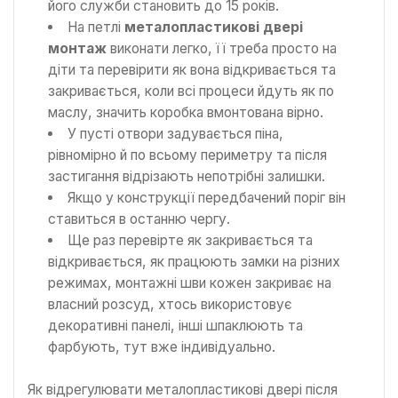
його служби становить до 15 років.
На петлі
металопластикові двері
монтаж
виконати легко, її треба просто на
діти та перевірити як вона відкривається та
закривається, коли всі процеси йдуть як по
маслу, значить коробка вмонтована вірно.
У пусті отвори задувається піна,
рівномірно й по всьому периметру та після
застигання відрізають непотрібні залишки.
Якщо у конструкції передбачений поріг він
ставиться в останню чергу.
Ще раз перевірте як закривається та
відкривається, як працюють замки на різних
режимах, монтажні шви кожен закриває на
власний розсуд, хтось використовує
декоративні панелі, інші шпаклюють та
фарбують, тут вже індивідуально.
Як відрегулювати металопластикові двері після