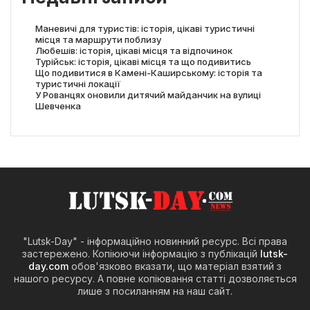
Маневичі для туристів: історія, цікаві туристичні
місця та маршрути поблизу
Любешів: історія, цікаві місця та відпочинок
Турійськ: історія, цікаві місця та що подивитись
Що подивитися в Камені-Каширському: історія та
туристичні локації
У Рованцях оновили дитячий майданчик на вулиці
Шевченка
"Lutsk-Day" - інформаційно новинний ресурс. Всі права
застережено. Копіюючи інформацію з публікацій
lutsk-
day.com
обов'язково вказати, що матеріал взятий з
нашого ресурсу. А повне копіювання статті дозволяється
лише з посиланням на наш сайт.