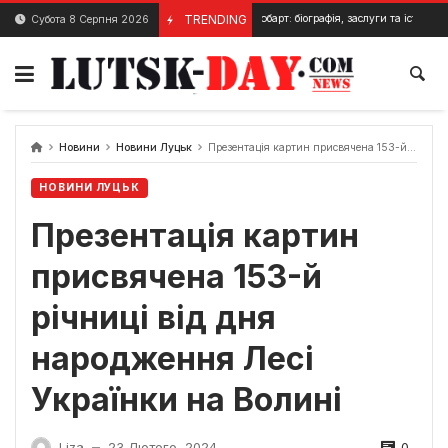
Skip
Князь Любарт: біографія, заслуги та історичне значення
TRENDING
Субота 8 Серпня 2026
22 Серпня, 2025
to
content
Новини
Новини Луцьк
Презентація картин присвячена 153-й річниці від дня народження Лесі Українки на Волині
НОВИНИ ЛУЦЬК
Презентація картин
присвячена 153-й
річниці від дня
народження Лесі
Українки на Волині
0
Liza
23 Лютого, 2024
—