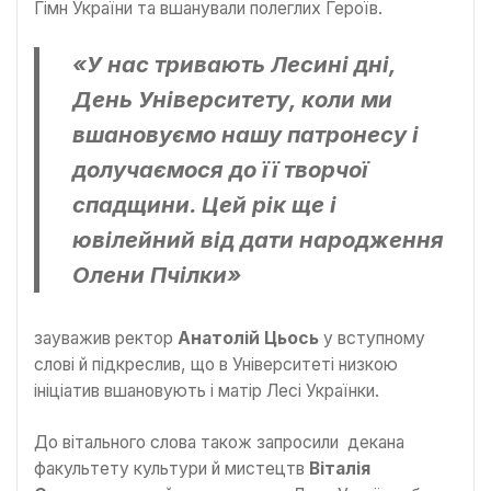
Гімн України та вшанували полеглих Героїв.
«У нас тривають Лесині дні,
День Університету, коли ми
вшановуємо нашу патронесу і
долучаємося до її творчої
спадщини. Цей рік ще і
ювілейний від дати народження
Олени Пчілки»
зауважив ректор
Анатолій Цьось
у вступному
слові й підкреслив, що в Університеті низкою
ініціатив вшановують і матір Лесі Українки.
До вітального слова також запросили декана
факультету культури й мистецтв
Віталія