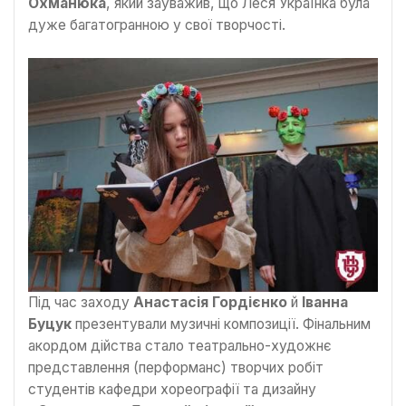
Охманюка
, який зауважив, що Леся Українка була
дуже багатогранною у свої творчості.
Під час заходу
Анастасія Гордієнко
й
Іванна
Буцук
презентували музичні композиції. Фінальним
акордом дійства стало театрально-художнє
представлення (перформанс) творчих робіт
студентів кафедри хореографії та дизайну