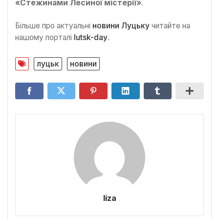
«Стежинами Лесиної містерії»
.
Більше про актуальні
новини Луцьку
читайте на
нашому порталі
lutsk-day
.
луцьк
новини
liza