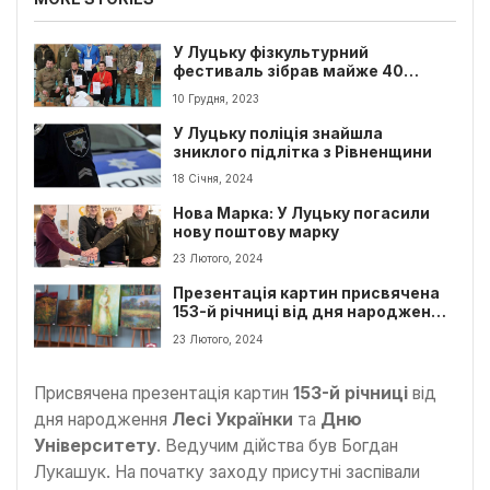
У Луцьку фізкультурний
фестиваль зібрав майже 40
військових
10 Грудня, 2023
У Луцьку поліція знайшла
зниклого підлітка з Рівненщини
18 Січня, 2024
Нова Марка: У Луцьку погасили
нову поштову марку
23 Лютого, 2024
Презентація картин присвячена
153-й річниці від дня народження
Лесі Українки на Волині
23 Лютого, 2024
Присвячена презентація картин
153-й річниці
від
дня народження
Лесі Українки
та
Дню
Університету
. Ведучим дійства був Богдан
Лукашук. На початку заходу присутні заспівали