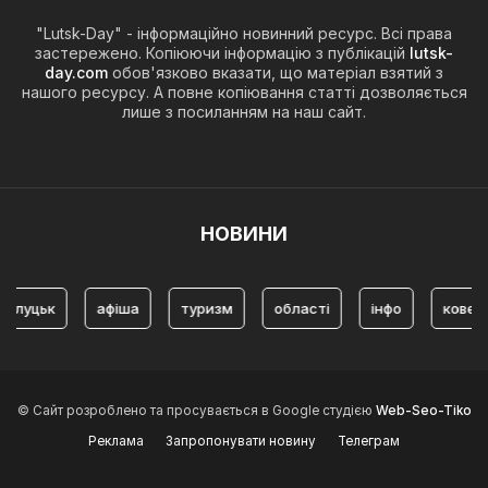
"Lutsk-Day" - інформаційно новинний ресурс. Всі права
застережено. Копіюючи інформацію з публікацій
lutsk-
day.com
обов'язково вказати, що матеріал взятий з
нашого ресурсу. А повне копіювання статті дозволяється
лише з посиланням на наш сайт.
НОВИНИ
уцьк
афіша
туризм
області
інфо
ковель
© Сайт розроблено та просувається в Google студією
Web-Seo-Tiko
Реклама
Запропонувати новину
Телеграм