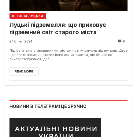
ІСТОРІЯ ЛУЦЬКА
Луцькі підземелля: що приховує
підземний світ старого міста
27 Січня, 2024
0
Під багатьма старовинними містами світу існують підземелля. Десь
це просто залишки старих інженерних систем, які більше не
використовуються, десь...
READ MORE
НОВИНИ В ТЕЛЕГРАМІ ЦЕ ЗРУЧНО