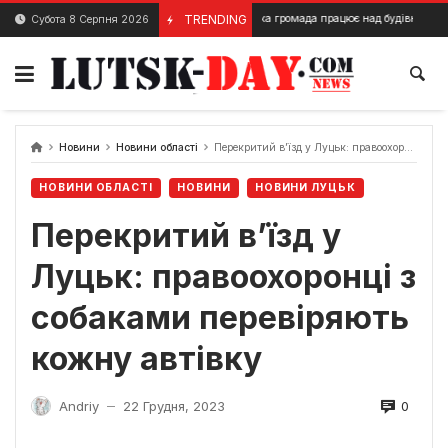
Skip
Волинська громада працює над будівництвом вітряної ел
TRENDING
Субота 8 Серпня 2026
8 Вересня, 2024
to
content
Новини
Новини області
Перекритий в’їзд у Луцьк: правоохоронці з собаками перевіряють кожну автівку
НОВИНИ ОБЛАСТІ
НОВИНИ
НОВИНИ ЛУЦЬК
Перекритий в’їзд у
Луцьк: правоохоронці з
собаками перевіряють
кожну автівку
0
Andriy
22 Грудня, 2023
—