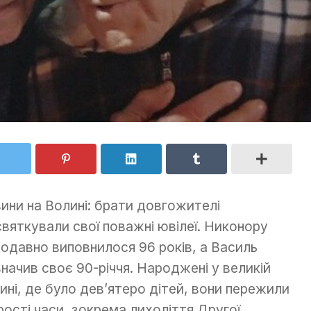
ини на Волині: брати довгожителі
святкували свої поважні ювілеї. Никонору
одавно виповнилося 96 років, а Василь
значив своє 90-річчя. Народжені у великій
ині, де було дев’ятеро дітей, вони пережили
рості часи, зокрема лихоліття Другої