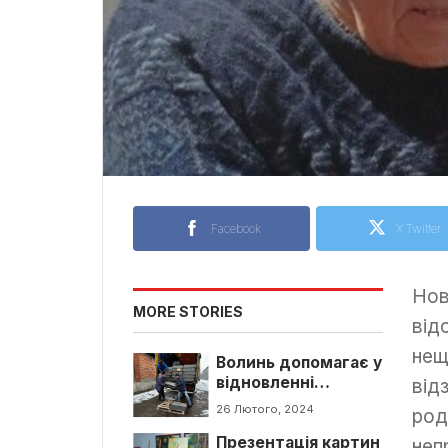
Facebook
X Twitter
Нов
MORE STORIES
від
нещ
Волинь допомагає у
відновленні
від
Харківщини
26 Лютого, 2024
род
Презентація картин
неп