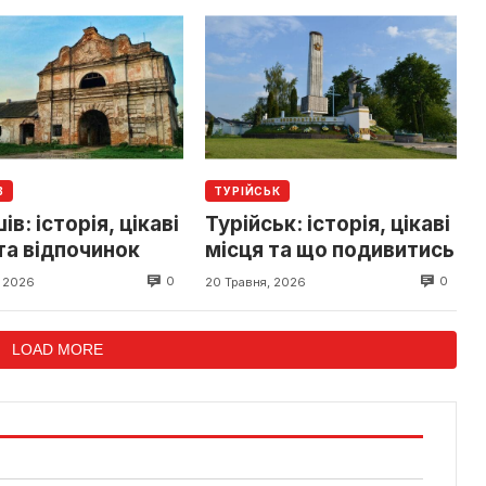
В
ТУРІЙСЬК
в: історія, цікаві
Турійськ: історія, цікаві
та відпочинок
місця та що подивитись
0
0
, 2026
20 Травня, 2026
LOAD MORE