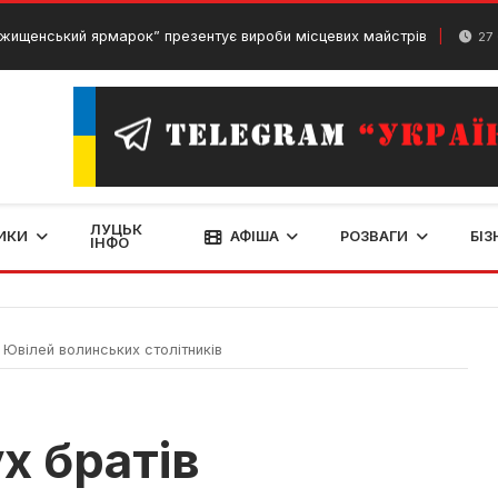
 ярмарок” презентує вироби місцевих майстрів
27 Січня, 2024
ЛУЦЬК
ИКИ
АФІША
РОЗВАГИ
БІЗ
ІНФО
 Ювілей волинських столітників
х братів