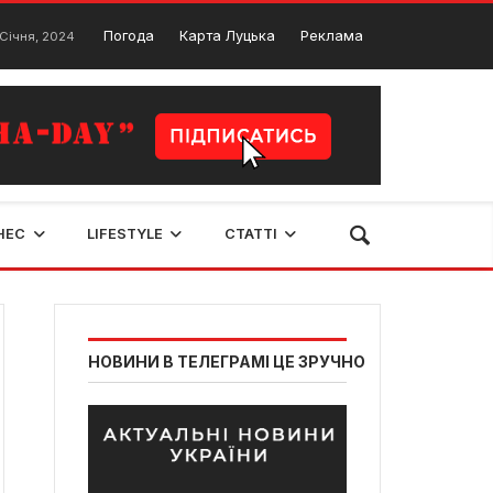
Луцькі підземелля: що приховує підземний світ старого міста
Погода
Карта Луцька
Реклама
НЕС
LIFESTYLE
СТАТТІ
НОВИНИ В ТЕЛЕГРАМІ ЦЕ ЗРУЧНО