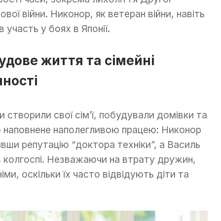
тової війни. Никонор, як ветеран війни, навіть
в участь у боях в Японії.
удове життя та сімейні
нності
и створили свої сім’ї, побудували домівки та
ло наповнене наполегливою працею: Никонор
ши репутацію “доктора техніки”, а Василь
в колгоспі. Незважаючи на втрату дружин,
ми, оскільки їх часто відвідують діти та