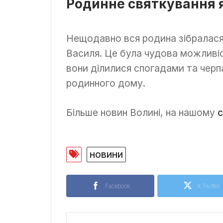
Родинне святкування я
Нещодавно вся родина зібралася 
Василя. Це була чудова можливіс
вони ділилися спогадами та черп
родинного дому.
Більше новин Волині, на нашому
с
новини
Facebook
X Twitter