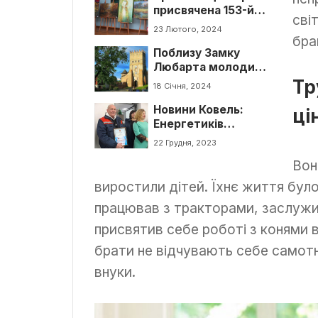
присвячена 153-й
сві
річниці від дня
23 Лютого, 2024
народження Лесі
бра
Поблизу Замку
Українки на Волині
Любарта молодики
співали російські
Тр
18 Січня, 2024
пісні
Новини Ковель:
ці
Енергетиків
привітали з
22 Грудня, 2023
професійним
Вон
святом
виростили дітей. Їхнє життя бу
працював з тракторами, заслужив
присвятив себе роботі з конями 
брати не відчувають себе самотні
внуки.