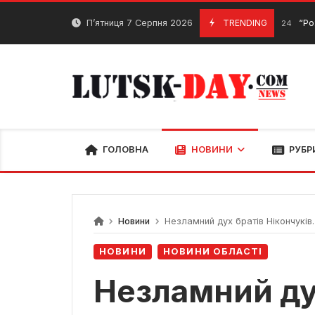
Skip
to
П’ятниця 7 Серпня 2026
TRENDING
“Рожищенський
6 Березня, 2024
content
ГОЛОВНА
НОВИНИ
РУБР
Новини
Незламний дух братів Нікончуків.
НОВИНИ
НОВИНИ ОБЛАСТІ
Незламний ду