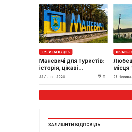
ТУРИЗМ ЛУЦЬК
ЛЮБЕШІ
Маневичі для туристів:
Любеші
історія, цікаві
місця 
туристичні місця та
0
22 Липня, 2026
23 Червня
маршрути поблизу
ЗАЛИШИТИ ВІДПОВІДЬ