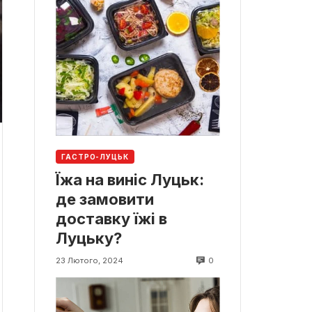
ГАСТРО-ЛУЦЬК
Їжа на виніс Луцьк:
де замовити
доставку їжі в
Луцьку?
0
23 Лютого, 2024