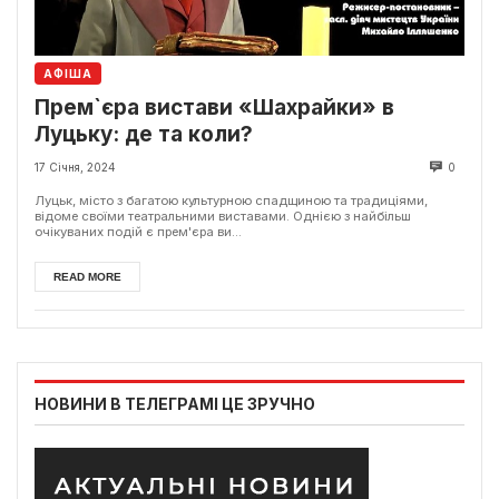
АФІША
Прем`єра вистави «Шахрайки» в
Луцьку: де та коли?
17 Січня, 2024
0
Луцьк, місто з багатою культурною спадщиною та традиціями,
відоме своїми театральними виставами. Однією з найбільш
очікуваних подій є прем'єра ви...
READ MORE
НОВИНИ В ТЕЛЕГРАМІ ЦЕ ЗРУЧНО