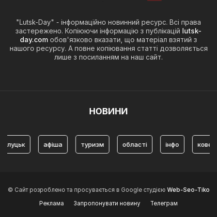
"Lutsk-Day" - інформаційно новинний ресурс. Всі права
застережено. Копіюючи інформацію з публікацій
lutsk-
day.com
обов'язково вказати, що матеріал взятий з
нашого ресурсу. А повне копіювання статті дозволяється
лише з посиланням на наш сайт.
НОВИНИ
уцьк
афіша
туризм
області
інфо
ковель
© Сайт розроблено та просувається в Google студією
Web-Seo-Tiko
Реклама
Запропонувати новину
Телеграм