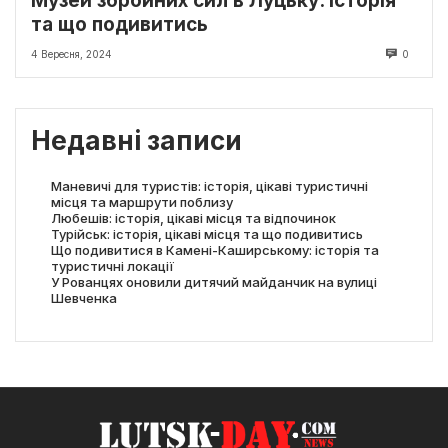
Музей збройних сил в Луцьку. Історія
та що подивитись
4 Вересня, 2024
0
Недавні записи
Маневичі для туристів: історія, цікаві туристичні
місця та маршрути поблизу
Любешів: історія, цікаві місця та відпочинок
Турійськ: історія, цікаві місця та що подивитись
Що подивитися в Камені-Каширському: історія та
туристичні локації
У Рованцях оновили дитячий майданчик на вулиці
Шевченка