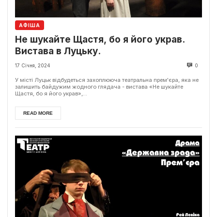
АФІША
Не шукайте Щастя, бо я його украв.
Вистава в Луцьку.
17 Січня, 2024
0
У місті Луцьк відбудеться захоплююча театральна прем'єра, яка не
залишить байдужим жодного глядача - вистава «Не шукайте
Щастя, бо я його украв»,...
READ MORE