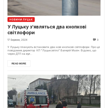
НОВИНИ ЛУЦЬК
У Луцьку з’являться два кнопкові
світлофори
17 Березня, 2024
0
У Луцьку планують встановити два нові кнопкові світлофори. Про це
повідомив директор КП "Луцьксвітло" Валерій Мазін. Відомо, що
через ДТП на вул...
READ MORE