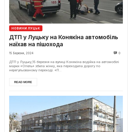
НОВИНИ ЛУЦЬК
ДТП у Луцьку на Конякіна автомобіль
наїхав на пішохода
15 Березня, 2024
0
ДТП у Луцьку,15 березня на вулиці Конякіна водійка на автомобілі
марки «Опель» збила жінку, яка переходила дорогу по
нерегульованому переході. «П...
READ MORE