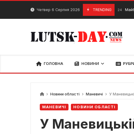
Skip
to
Четвер 6 Серпня 2026
TRENDING
Майбутнє “Бри
15 Лютого, 2024
content
ГОЛОВНА
НОВИНИ
РУБР
Новини області
Маневичі
У Маневицькій г
МАНЕВИЧІ
НОВИНИ ОБЛАСТІ
У Маневицькі