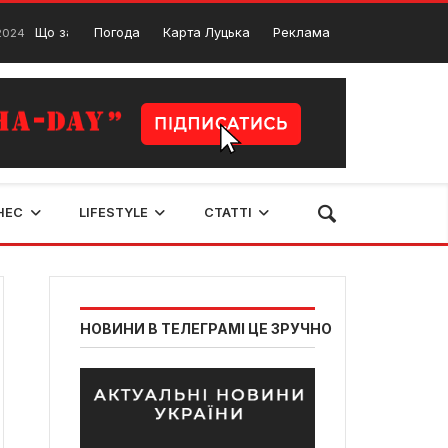
амовити на вечерю у Луцьку?
Погода
Карта Луцька
Реклама
Андрій Кравченко
31 Січня, 2024
НЕС
LIFESTYLE
СТАТТІ
НОВИНИ В ТЕЛЕГРАМІ ЦЕ ЗРУЧНО