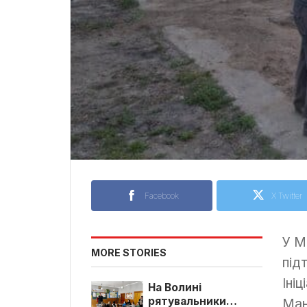
Facebook
X Twitter
У М
MORE STORIES
під
Іні
На Волині
рятувальники
Ман