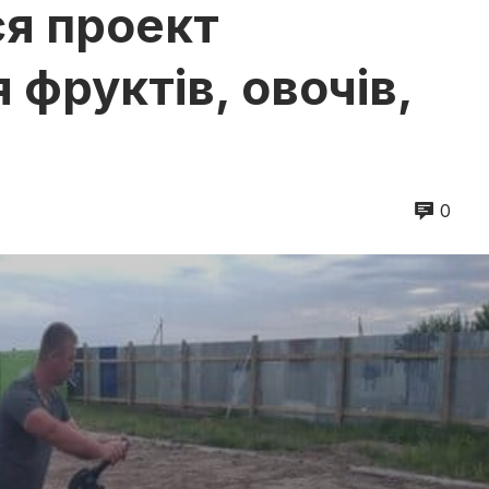
ся проект
фруктів, овочів,
0