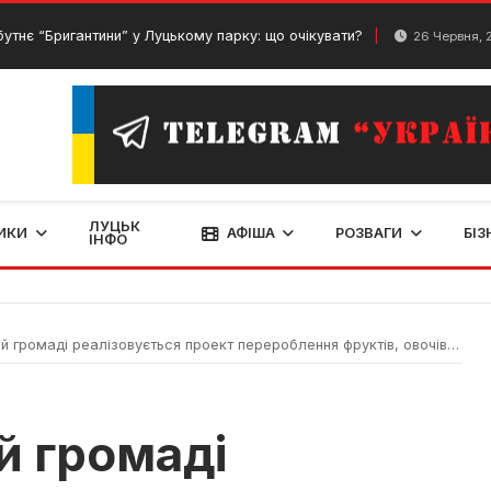
гантини” у Луцькому парку: що очікувати?
Що з
26 Червня, 2024
ЛУЦЬК
ИКИ
АФІША
РОЗВАГИ
БІЗ
ІНФО
ромаді реалізовується проект перероблення фруктів, овочів, ягід та грибів
й громаді