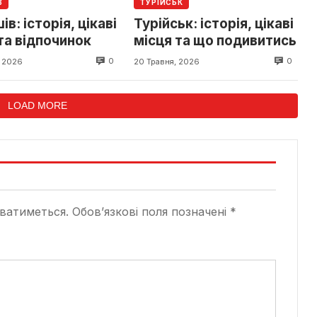
В
ТУРІЙСЬК
в: історія, цікаві
Турійськ: історія, цікаві
та відпочинок
місця та що подивитись
0
0
, 2026
20 Травня, 2026
LOAD MORE
ватиметься.
Обов’язкові поля позначені
*