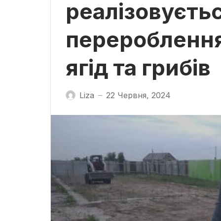
реалізовуєть
перероблення 
ягід та грибів
Liza
22 Червня, 2024
—