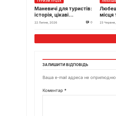
ТУРИЗМ ЛУЦЬК
ЛЮБЕШІ
Маневичі для туристів:
Любеші
історія, цікаві
місця 
туристичні місця та
0
22 Липня, 2026
23 Червня
маршрути поблизу
ЗАЛИШИТИ ВІДПОВІДЬ
Ваша e-mail адреса не оприлюдню
Коментар
*