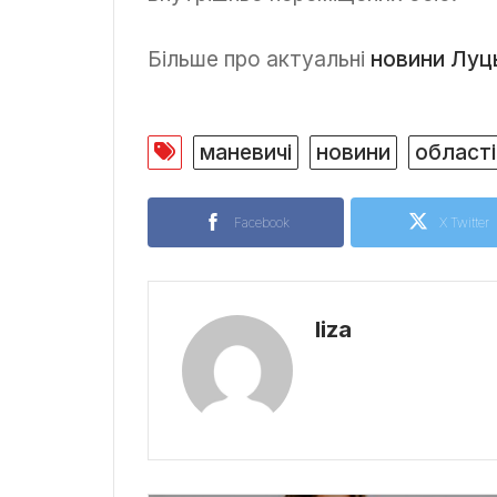
Більше про актуальні
новини Луц
маневичі
новини
області
Facebook
X Twitter
liza