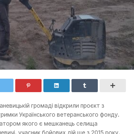
аневицькій громаді відкрили проєкт з
тримки Українського ветеранського фонду.
ціатором якого є мешканець селища
евичі, учасник бойових дій ще з 2015 року,