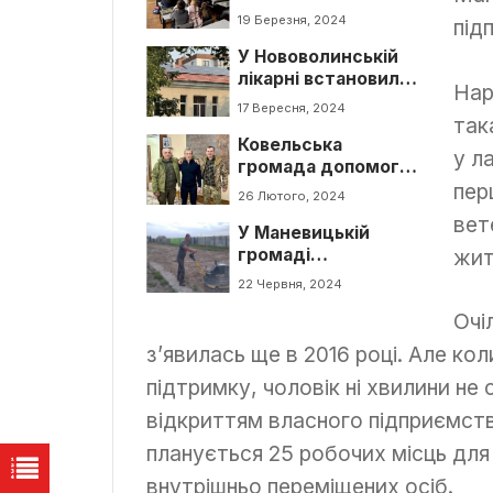
навчали ліцеїстів
19 Березня, 2024
під
правил безпеки
У Нововолинській
лікарні встановили
Нар
сонячну
17 Вересня, 2024
так
електростанцію
Ковельська
у л
громада допомогла
пер
медикам біля
26 Лютого, 2024
Роботиного
вет
У Маневицькій
жит
громаді
реалізовується
22 Червня, 2024
проект
Очі
перероблення
фруктів, овочів, ягід
з’явилась ще в 2016 році. Але ко
та грибів
підтримку, чоловік ні хвилини не
відкриттям власного підприємств
планується 25 робочих місць для в
внутрішньо переміщених осіб.