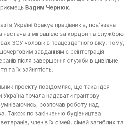
приємець
Вадим Чернюк
.
азі в Україні бракує працівників, пов’язана
а нестача з міграцією за кордон та службою
авах ЗСУ чоловіків працездатного віку. Тому,
шочерговим завданням є реінтеграція
еранів після завершення служби в цивільне
тя та їх зайнятість.
льник проекту повідомляє, що така ідея
ли Україна почала надавати грантову
 сумніваючись, розпочав роботу над
а. Також по закінченню будівництва
етеранів, членів їх сімей, сімей загиблих та