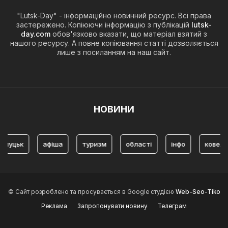
"Lutsk-Day" - інформаційно новинний ресурс. Всі права
застережено. Копіюючи інформацію з публікацій
lutsk-
day.com
обов'язково вказати, що матеріал взятий з
нашого ресурсу. А повне копіювання статті дозволяється
лише з посиланням на наш сайт.
НОВИНИ
уцьк
афіша
туризм
області
інфо
ковель
© Сайт розроблено та просувається в Google студією
Web-Seo-Tiko
Реклама
Запропонувати новину
Телеграм