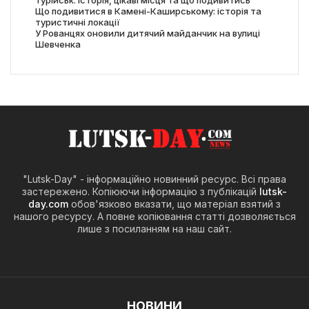
Турійськ: історія, цікаві місця та що подивитись
Що подивитися в Камені-Каширському: історія та
туристичні локації
У Рованцях оновили дитячий майданчик на вулиці
Шевченка
"Lutsk-Day" - інформаційно новинний ресурс. Всі права
застережено. Копіюючи інформацію з публікацій
lutsk-
day.com
обов'язково вказати, що матеріал взятий з
нашого ресурсу. А повне копіювання статті дозволяється
лише з посиланням на наш сайт.
НОВИНИ