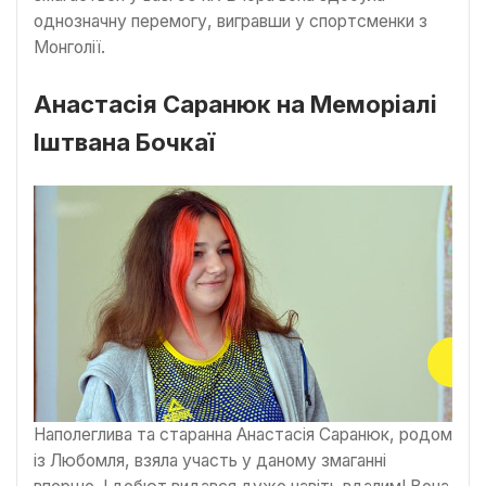
однозначну перемогу, вигравши у спортсменки з
Монголії.
Анастасія Саранюк на Меморіалі
Іштвана Бочкаї
Наполеглива та старанна Анастасія Саранюк, родом
із Любомля, взяла участь у даному змаганні