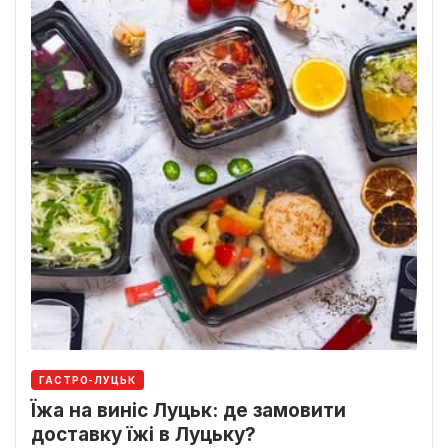
ГАСТРО-ЛУЦЬК
Їжа на виніс Луцьк: де замовити
доставку їжі в Луцьку?