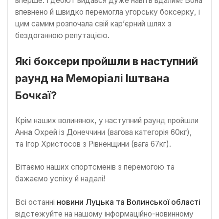
вперше. І дебют видався дуже навіть вдалим! Вона
впевнено й швидко перемогла угорську боксерку, і
цим самим розпочала свій кар’єрний шлях з
бездоганною репутацією.
Які боксери пройшли в наступний
раунд на Меморіалі Іштвана
Бочкаї?
Крім наших волинянок, у наступний раунд пройшли
Анн
а
Охрей із Донеччини (вагова категорія 60кг),
та Ігор Христосов з Рівненщини (вага 67кг).
Вітаємо наших спортсменів з перемогою та
бажаємо успіху й надалі!
Всі останні
новини Луцька та Волинської області
відстежуйте на нашому інформаційно-новинному