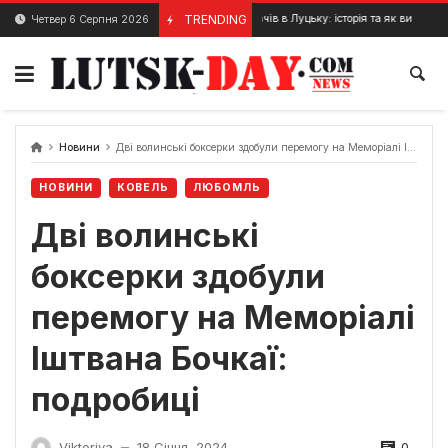
Skip
Будинок Косачів в Луцьку: історія та як виглядає сьогодні
TRENDING
Четвер 6 Серпня 2026
4 Січня, 2024
to
content
Новини
Дві волинські боксерки здобули перемогу на Меморіалі Іштвана Бочкаї: подробиці
НОВИНИ
КОВЕЛЬ
ЛЮБОМЛЬ
Дві волинські
боксерки здобули
перемогу на Меморіалі
Іштвана Бочкаї:
подробиці
0
Viktoriya
18 Січня, 2024
—