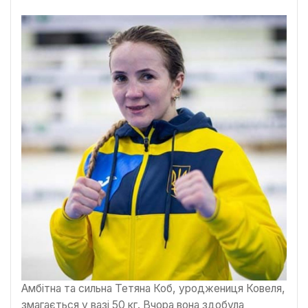
Амбітна та сильна Тетяна Коб, уроджениця Ковеля,
змагається у вазі 50 кг. Вчора вона здобула