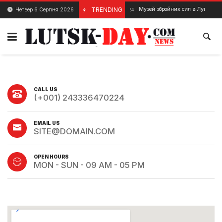
TRENDING
Музей збройних сил в Луцьку. Іс
Четвер 6 Серпня 2026
4 Вересня, 2024
CALL US
(+001) 243336470224
EMAIL US
SITE@DOMAIN.COM
OPEN HOURS
MON - SUN - 09 AM - 05 PM