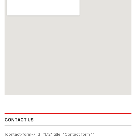
CONTACT US
[contact-form-7 id="172" title="Contact form 1"]